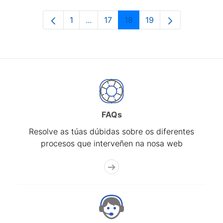
1
...
17
18
19
Páxina
Páxinas intermedias Use pestaña pa
Páxina
Páxina
Páxina
FAQs
Resolve as túas dúbidas sobre os diferentes
procesos que interveñen na nosa web