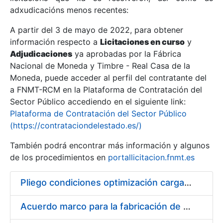
adxudicacións menos recentes:
Mostrar/Ocultar
A partir del 3 de mayo de 2022, para obtener
información respecto a
Licitaciones en curso
y
Mostrar/Ocultar
Adjudicaciones
ya aprobadas por la Fábrica
Mostrar/Ocultar
Nacional de Moneda y Timbre - Real Casa de la
Moneda, puede acceder al perfil del contratante del
a FNMT-RCM en la Plataforma de Contratación del
Sector Público accediendo en el siguiente link:
Plataforma de Contratación del Sector Público
(https://contrataciondelestado.es/)
También podrá encontrar más información y algunos
de los procedimientos en
portallicitacion.fnmt.es
Pliego condiciones optimización cargas compras firmado
Mostrar/Ocultar
Acuerdo marco para la fabricación de piezas