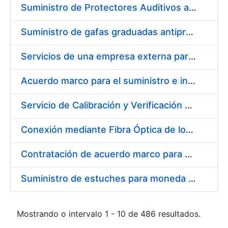
Suministro de Protectores Auditivos a medida para las personas trabajadoras de los Centros de Trabajo de Madrid y Burgos
Suministro de gafas graduadas antiproyecciones para los trabajadores de la FNMT-RCM en los centros de trabajo de Madrid y Burgos
Servicios de una empresa externa para el asesoramiento y resolución de los recursos de alzada que se presentan relacionados con procesos de selección para la FNMT-RCM
Acuerdo marco para el suministro e instalación de persianas, estores y otros complementos
Servicio de Calibración y Verificación Externa de los Equipos de Medición del Servicio de Prevención de la FNMT-RCM
Conexión mediante Fibra Óptica de los Centros de Proceso de Datos (CPDs) de las sedes de la FNMT-RCM de Burgos y Madrid
Contratación de acuerdo marco para el Suministro de Material de Electricidad para la Fábrica Nacional de Moneda y Timbre-Real Casa de la Moneda en su centro de trabajo de Burgos
Suministro de estuches para moneda de 30 €
Mostrando o intervalo 1 - 10 de 486 resultados.