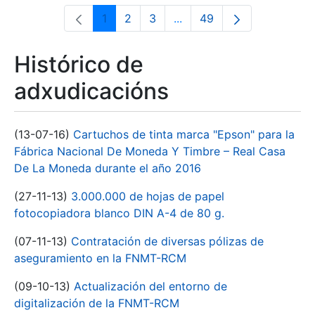
1
2
3
...
49
Páxina
Páxina
Páxina
Páxinas intermedias Use 
Páxina
Histórico de
adxudicacións
(13-07-16)
Cartuchos de tinta marca "Epson" para la
Fábrica Nacional De Moneda Y Timbre – Real Casa
De La Moneda durante el año 2016
(27-11-13)
3.000.000 de hojas de papel
fotocopiadora blanco DIN A-4 de 80 g.
(07-11-13)
Contratación de diversas pólizas de
aseguramiento en la FNMT-RCM
(09-10-13)
Actualización del entorno de
digitalización de la FNMT-RCM