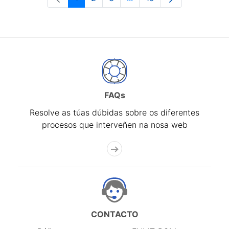
Páxina
Páxina
Páxina
Páxinas intermedias Use 
Páxina
FAQs
Resolve as túas dúbidas sobre os diferentes
procesos que interveñen na nosa web
CONTACTO