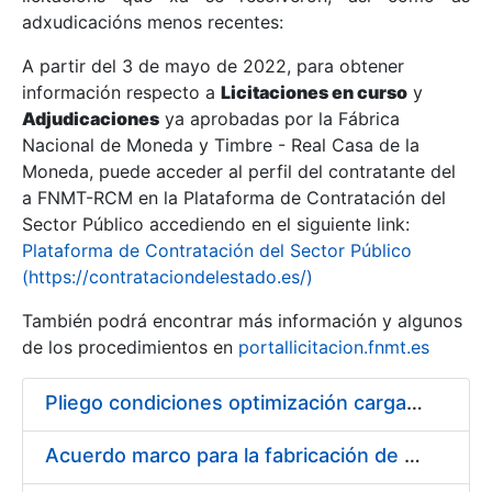
adxudicacións menos recentes:
Mostrar/Ocultar
A partir del 3 de mayo de 2022, para obtener
información respecto a
Licitaciones en curso
y
Mostrar/Ocultar
Adjudicaciones
ya aprobadas por la Fábrica
Mostrar/Ocultar
Nacional de Moneda y Timbre - Real Casa de la
Moneda, puede acceder al perfil del contratante del
a FNMT-RCM en la Plataforma de Contratación del
Sector Público accediendo en el siguiente link:
Plataforma de Contratación del Sector Público
(https://contrataciondelestado.es/)
También podrá encontrar más información y algunos
de los procedimientos en
portallicitacion.fnmt.es
Pliego condiciones optimización cargas compras firmado
Mostrar/Ocultar
Acuerdo marco para la fabricación de piezas