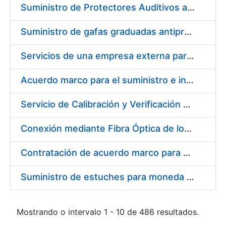
Suministro de Protectores Auditivos a medida para las personas trabajadoras de los Centros de Trabajo de Madrid y Burgos
Suministro de gafas graduadas antiproyecciones para los trabajadores de la FNMT-RCM en los centros de trabajo de Madrid y Burgos
Servicios de una empresa externa para el asesoramiento y resolución de los recursos de alzada que se presentan relacionados con procesos de selección para la FNMT-RCM
Acuerdo marco para el suministro e instalación de persianas, estores y otros complementos
Servicio de Calibración y Verificación Externa de los Equipos de Medición del Servicio de Prevención de la FNMT-RCM
Conexión mediante Fibra Óptica de los Centros de Proceso de Datos (CPDs) de las sedes de la FNMT-RCM de Burgos y Madrid
Contratación de acuerdo marco para el Suministro de Material de Electricidad para la Fábrica Nacional de Moneda y Timbre-Real Casa de la Moneda en su centro de trabajo de Burgos
Suministro de estuches para moneda de 30 €
Mostrando o intervalo 1 - 10 de 486 resultados.