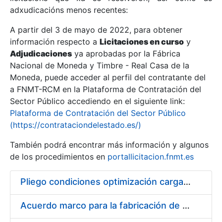
adxudicacións menos recentes:
Mostrar/Ocultar
A partir del 3 de mayo de 2022, para obtener
información respecto a
Licitaciones en curso
y
Mostrar/Ocultar
Adjudicaciones
ya aprobadas por la Fábrica
Mostrar/Ocultar
Nacional de Moneda y Timbre - Real Casa de la
Moneda, puede acceder al perfil del contratante del
a FNMT-RCM en la Plataforma de Contratación del
Sector Público accediendo en el siguiente link:
Plataforma de Contratación del Sector Público
(https://contrataciondelestado.es/)
También podrá encontrar más información y algunos
de los procedimientos en
portallicitacion.fnmt.es
Pliego condiciones optimización cargas compras firmado
Mostrar/Ocultar
Acuerdo marco para la fabricación de piezas