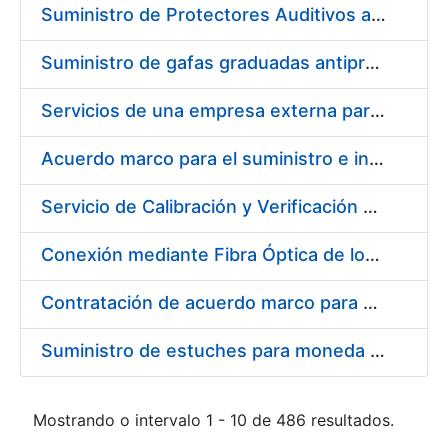
Suministro de Protectores Auditivos a medida para las personas trabajadoras de los Centros de Trabajo de Madrid y Burgos
Suministro de gafas graduadas antiproyecciones para los trabajadores de la FNMT-RCM en los centros de trabajo de Madrid y Burgos
Servicios de una empresa externa para el asesoramiento y resolución de los recursos de alzada que se presentan relacionados con procesos de selección para la FNMT-RCM
Acuerdo marco para el suministro e instalación de persianas, estores y otros complementos
Servicio de Calibración y Verificación Externa de los Equipos de Medición del Servicio de Prevención de la FNMT-RCM
Conexión mediante Fibra Óptica de los Centros de Proceso de Datos (CPDs) de las sedes de la FNMT-RCM de Burgos y Madrid
Contratación de acuerdo marco para el Suministro de Material de Electricidad para la Fábrica Nacional de Moneda y Timbre-Real Casa de la Moneda en su centro de trabajo de Burgos
Suministro de estuches para moneda de 30 €
Mostrando o intervalo 1 - 10 de 486 resultados.