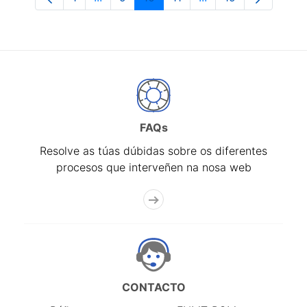
Páxina
Páxinas intermedias Use pestaña para n
Páxina
Páxina
Páxina
Páxinas intermedias
Páxina
FAQs
Resolve as túas dúbidas sobre os diferentes
procesos que interveñen na nosa web
CONTACTO