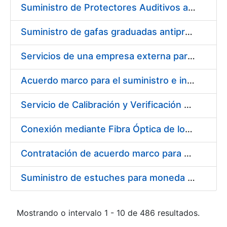
Suministro de Protectores Auditivos a medida para las personas trabajadoras de los Centros de Trabajo de Madrid y Burgos
Suministro de gafas graduadas antiproyecciones para los trabajadores de la FNMT-RCM en los centros de trabajo de Madrid y Burgos
Servicios de una empresa externa para el asesoramiento y resolución de los recursos de alzada que se presentan relacionados con procesos de selección para la FNMT-RCM
Acuerdo marco para el suministro e instalación de persianas, estores y otros complementos
Servicio de Calibración y Verificación Externa de los Equipos de Medición del Servicio de Prevención de la FNMT-RCM
Conexión mediante Fibra Óptica de los Centros de Proceso de Datos (CPDs) de las sedes de la FNMT-RCM de Burgos y Madrid
Contratación de acuerdo marco para el Suministro de Material de Electricidad para la Fábrica Nacional de Moneda y Timbre-Real Casa de la Moneda en su centro de trabajo de Burgos
Suministro de estuches para moneda de 30 €
Mostrando o intervalo 1 - 10 de 486 resultados.