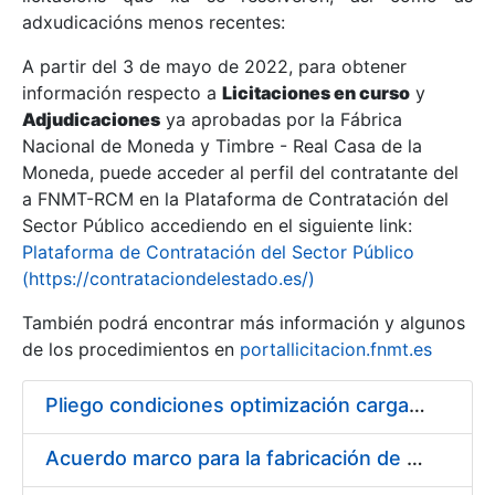
adxudicacións menos recentes:
Mostrar/Ocultar
A partir del 3 de mayo de 2022, para obtener
información respecto a
Licitaciones en curso
y
Mostrar/Ocultar
Adjudicaciones
ya aprobadas por la Fábrica
Mostrar/Ocultar
Nacional de Moneda y Timbre - Real Casa de la
Moneda, puede acceder al perfil del contratante del
a FNMT-RCM en la Plataforma de Contratación del
Sector Público accediendo en el siguiente link:
Plataforma de Contratación del Sector Público
(https://contrataciondelestado.es/)
También podrá encontrar más información y algunos
de los procedimientos en
portallicitacion.fnmt.es
Pliego condiciones optimización cargas compras firmado
Mostrar/Ocultar
Acuerdo marco para la fabricación de piezas