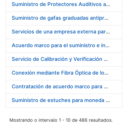
Suministro de Protectores Auditivos a medida para las personas trabajadoras de los Centros de Trabajo de Madrid y Burgos
Suministro de gafas graduadas antiproyecciones para los trabajadores de la FNMT-RCM en los centros de trabajo de Madrid y Burgos
Servicios de una empresa externa para el asesoramiento y resolución de los recursos de alzada que se presentan relacionados con procesos de selección para la FNMT-RCM
Acuerdo marco para el suministro e instalación de persianas, estores y otros complementos
Servicio de Calibración y Verificación Externa de los Equipos de Medición del Servicio de Prevención de la FNMT-RCM
Conexión mediante Fibra Óptica de los Centros de Proceso de Datos (CPDs) de las sedes de la FNMT-RCM de Burgos y Madrid
Contratación de acuerdo marco para el Suministro de Material de Electricidad para la Fábrica Nacional de Moneda y Timbre-Real Casa de la Moneda en su centro de trabajo de Burgos
Suministro de estuches para moneda de 30 €
Mostrando o intervalo 1 - 10 de 486 resultados.