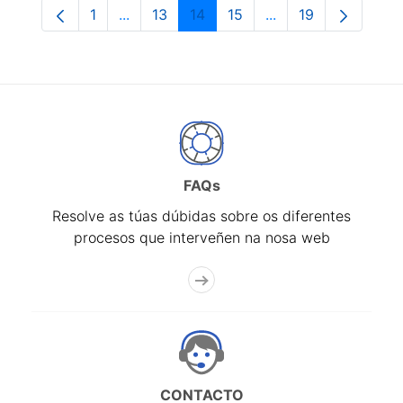
1
...
13
14
15
...
19
Páxina
Páxinas intermedias Use pestaña para na
Páxina
Páxina
Páxina
Páxinas intermedia
Páxina
FAQs
Resolve as túas dúbidas sobre os diferentes
procesos que interveñen na nosa web
CONTACTO