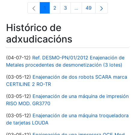
1
2
3
...
49
Páxina
Páxina
Páxina
Páxinas intermedias Use 
Páxina
Histórico de
adxudicacións
(04-07-12)
Ref. DESMO-PN/01/2012 Enajenación de
Metales procedentes de desmonetización (3 lotes)
(03-05-12)
Enajenación de dos robots SCARA marca
CERTILINE 2 RO-TR
(03-05-12)
Enajenación de una máquina de impresión
RISO MOD. GR3770
(03-05-12)
Enajenación de una máquina troqueladora
de tarjetas LOUDA
(03-05-12)
Enajenación de una impresora OCE Mod.