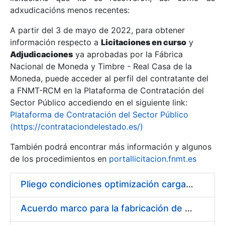
adxudicacións menos recentes:
Mostrar/Ocultar
A partir del 3 de mayo de 2022, para obtener
información respecto a
Licitaciones en curso
y
Mostrar/Ocultar
Adjudicaciones
ya aprobadas por la Fábrica
Mostrar/Ocultar
Nacional de Moneda y Timbre - Real Casa de la
Moneda, puede acceder al perfil del contratante del
a FNMT-RCM en la Plataforma de Contratación del
Sector Público accediendo en el siguiente link:
Plataforma de Contratación del Sector Público
(https://contrataciondelestado.es/)
También podrá encontrar más información y algunos
de los procedimientos en
portallicitacion.fnmt.es
Pliego condiciones optimización cargas compras firmado
Mostrar/Ocultar
Acuerdo marco para la fabricación de piezas