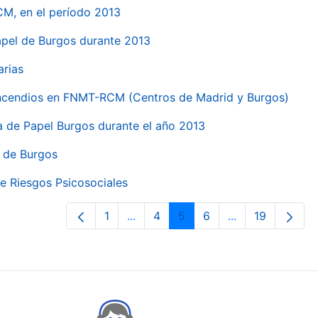
CM, en el período 2013
papel de Burgos durante 2013
arias
 incendios en FNMT-RCM (Centros de Madrid y Burgos)
ca de Papel Burgos durante el año 2013
l de Burgos
e Riesgos Psicosociales
1
...
4
5
6
...
19
Páxina
Páxinas intermedias Use pestaña p
Páxina
Páxina
Páxina
Páxinas interme
Páxina