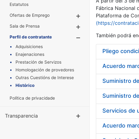
A partir del 3 de
Estatutos
Fábrica Nacional 
Plataforma de Cont
Ofertas de Emprego
Mostrar/Ocultar
(https://contratac
Sala de Prensa
Mostrar/Ocultar
También podrá enc
Perfil de contratante
Mostrar/Oculta
Adquisiciones
Pliego condic
Enajenaciones
Prestación de Servizos
Acuerdo marco
Homologación de provedores
Outras Cuestións de Interese
Histórico
Política de privacidade
Transparencia
Mostrar/Ocul
Acuerdo marco