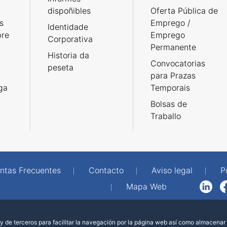
dispoñibles
Oferta Pública de
s
Emprego /
Identidade
bre
Emprego
Corporativa
Permanente
Historia da
Convocatorias
peseta
para Prazas
rga
Temporais
Bolsas de
Traballo
ntas Frecuentes
Contacto
Aviso legal
P
Mapa Web
LinkedIn
Facebook
WhatsAp
 de terceros para facilitar la navegación por la página web así como almacenar 