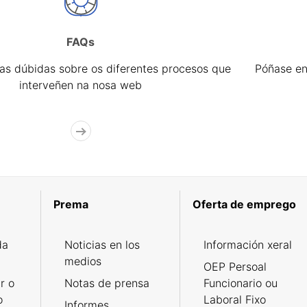
FAQs
úas dúbidas sobre os diferentes procesos que
Póñase en
interveñen na nosa web
Prema
Oferta de emprego
da
Noticias en los
Información xeral
medios
OEP Persoal
r o
Notas de prensa
Funcionario ou
o
Laboral Fixo
Informes