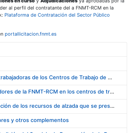
ciones en curso
y
Adjudicaciones
ya aprobadas por la
er al perfil del contratante del a FNMT-RCM en la
k:
Plataforma de Contratación del Sector Público
en
portallicitacion.fnmt.es
Suministro de Protectores Auditivos a medida para las personas trabajadoras de los Centros de Trabajo de Madrid y Burgos
Suministro de gafas graduadas antiproyecciones para los trabajadores de la FNMT-RCM en los centros de trabajo de Madrid y Burgos
Servicios de una empresa externa para el asesoramiento y resolución de los recursos de alzada que se presentan relacionados con procesos de selección para la FNMT-RCM
tores y otros complementos