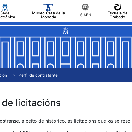
Sede
Museo Casa de la
Escuela de
SIAEN
ectrónica
Moneda
Grabado
tar
tar
tar
tar
ción
Perfil de contratante
tar
 de licitacións
transe, a xeito de histórico, as licitacións que xa se res