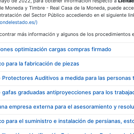
 mayo de 2022, para obtener información respecto a
Licita
de Moneda y Timbre - Real Casa de la Moneda, puede acced
ratación del Sector Público accediendo en el siguiente lin
iondelestado.es/)
ontrar más información y algunos de los procedimientos 
r
iones optimización cargas compras firmado
 para la fabricación de piezas
tar
 para el suministro e instalación de persianas, es