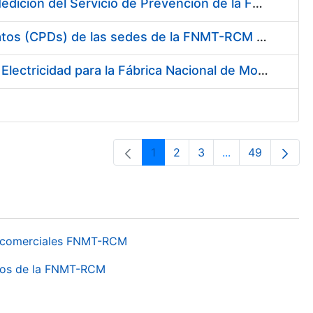
Servicio de Calibración y Verificación Externa de los Equipos de Medición del Servicio de Prevención de la FNMT-RCM
Conexión mediante Fibra Óptica de los Centros de Proceso de Datos (CPDs) de las sedes de la FNMT-RCM de Burgos y Madrid
Contratación de acuerdo marco para el Suministro de Material de Electricidad para la Fábrica Nacional de Moneda y Timbre-Real Casa de la Moneda en su centro de trabajo de Burgos
1
2
3
...
49
Páxina
Páxina
Páxina
Páxinas interme
Páxina
os comerciales FNMT-RCM
ntros de la FNMT-RCM