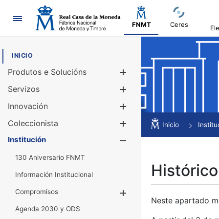
Navegación
FNMT
Ceres
El
INICIO
Produtos e Solucións
Mostrar/Ocul
Servizos
Mostrar/Ocul
Innovación
Mostrar/Ocul
Coleccionista
Mostrar/Ocul
Inicio
Institu
Institución
Mostrar/Ocul
130 Aniversario FNMT
Histórico
Información Institucional
Compromisos
Mostrar/Ocultar
Neste apartado mós
Agenda 2030 y ODS