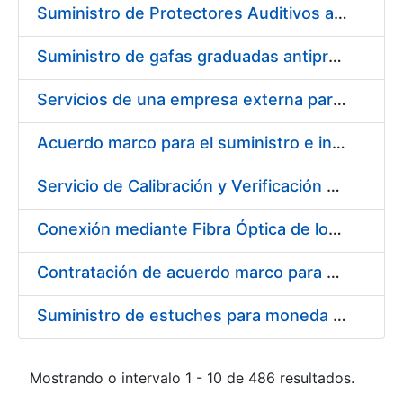
Suministro de Protectores Auditivos a medida para las personas trabajadoras de los Centros de Trabajo de Madrid y Burgos
Suministro de gafas graduadas antiproyecciones para los trabajadores de la FNMT-RCM en los centros de trabajo de Madrid y Burgos
Servicios de una empresa externa para el asesoramiento y resolución de los recursos de alzada que se presentan relacionados con procesos de selección para la FNMT-RCM
Acuerdo marco para el suministro e instalación de persianas, estores y otros complementos
Servicio de Calibración y Verificación Externa de los Equipos de Medición del Servicio de Prevención de la FNMT-RCM
Conexión mediante Fibra Óptica de los Centros de Proceso de Datos (CPDs) de las sedes de la FNMT-RCM de Burgos y Madrid
Contratación de acuerdo marco para el Suministro de Material de Electricidad para la Fábrica Nacional de Moneda y Timbre-Real Casa de la Moneda en su centro de trabajo de Burgos
Suministro de estuches para moneda de 30 €
Mostrando o intervalo 1 - 10 de 486 resultados.