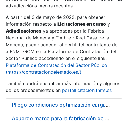
adxudicacións menos recentes:
Mostrar/Ocultar
A partir del 3 de mayo de 2022, para obtener
información respecto a
Licitaciones en curso
y
Mostrar/Ocultar
Adjudicaciones
ya aprobadas por la Fábrica
Mostrar/Ocultar
Nacional de Moneda y Timbre - Real Casa de la
Moneda, puede acceder al perfil del contratante del
a FNMT-RCM en la Plataforma de Contratación del
Sector Público accediendo en el siguiente link:
Plataforma de Contratación del Sector Público
(https://contrataciondelestado.es/)
También podrá encontrar más información y algunos
de los procedimientos en
portallicitacion.fnmt.es
Pliego condiciones optimización cargas compras firmado
Mostrar/Ocultar
Acuerdo marco para la fabricación de piezas