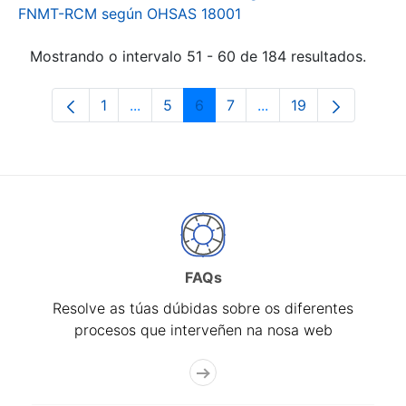
FNMT-RCM según OHSAS 18001
Mostrando o intervalo 51 - 60 de 184 resultados.
1
...
5
6
7
...
19
Páxina
Páxinas intermedias Use pestaña para 
Páxina
Páxina
Páxina
Páxinas intermedias 
Páxina
FAQs
Resolve as túas dúbidas sobre os diferentes
procesos que interveñen na nosa web