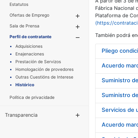
A partir del 3 de
Estatutos
Fábrica Nacional 
Plataforma de Cont
Ofertas de Emprego
Mostrar/Ocultar
(https://contratac
Sala de Prensa
Mostrar/Ocultar
También podrá enc
Perfil de contratante
Mostrar/Oculta
Adquisiciones
Pliego condic
Enajenaciones
Prestación de Servizos
Acuerdo marco
Homologación de provedores
Outras Cuestións de Interese
Histórico
Política de privacidade
Transparencia
Mostrar/Ocul
Acuerdo marco