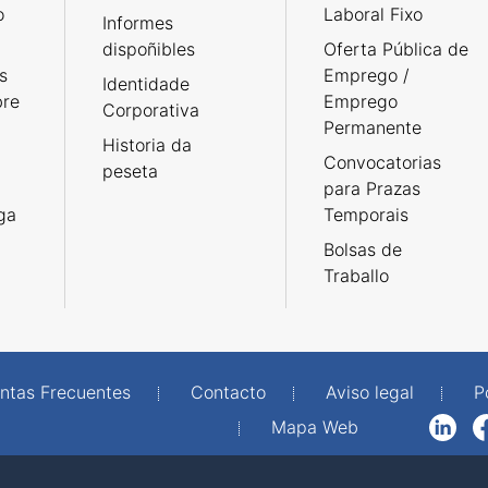
o
Laboral Fixo
Informes
dispoñibles
Oferta Pública de
s
Emprego /
Identidade
bre
Emprego
Corporativa
Permanente
Historia da
Convocatorias
peseta
para Prazas
rga
Temporais
Bolsas de
Traballo
ntas Frecuentes
Contacto
Aviso legal
P
Mapa Web
LinkedIn
Facebook
WhatsAp