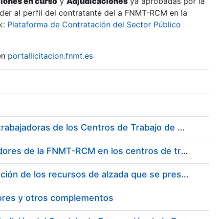
ciones en curso
y
Adjudicaciones
ya aprobadas por la
er al perfil del contratante del a FNMT-RCM en la
k:
Plataforma de Contratación del Sector Público
en
portallicitacion.fnmt.es
Suministro de Protectores Auditivos a medida para las personas trabajadoras de los Centros de Trabajo de Madrid y Burgos
Suministro de gafas graduadas antiproyecciones para los trabajadores de la FNMT-RCM en los centros de trabajo de Madrid y Burgos
Servicios de una empresa externa para el asesoramiento y resolución de los recursos de alzada que se presentan relacionados con procesos de selección para la FNMT-RCM
tores y otros complementos