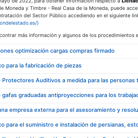
 mayo de 2022, para obtener información respecto a
Licita
de Moneda y Timbre - Real Casa de la Moneda, puede acced
ratación del Sector Público accediendo en el siguiente lin
iondelestado.es/)
ontrar más información y algunos de los procedimientos 
r
iones optimización cargas compras firmado
 para la fabricación de piezas
tar
 para el suministro e instalación de persianas, es