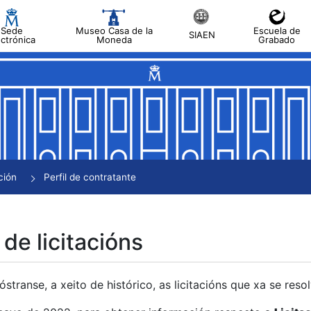
Sede
Museo Casa de la
Escuela de
SIAEN
ectrónica
Moneda
Grabado
tar
tar
tar
tar
ción
Perfil de contratante
tar
 de licitacións
transe, a xeito de histórico, as licitacións que xa se res