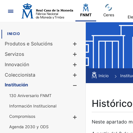
Navegación
FNMT
Ceres
El
INICIO
Produtos e Solucións
Mostrar/Ocul
Servizos
Mostrar/Ocul
Innovación
Mostrar/Ocul
Coleccionista
Mostrar/Ocul
Inicio
Institu
Institución
Mostrar/Ocul
130 Aniversario FNMT
Histórico
Información Institucional
Compromisos
Mostrar/Ocultar
Neste apartado mós
Agenda 2030 y ODS