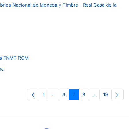
 Fábrica Nacional de Moneda y Timbre - Real Casa de la
e la FNMT-RCM
ON
1
...
6
7
8
...
19
Páxina
Páxinas intermedias Use pestaña p
Páxina
Páxina
Páxina
Páxinas interme
Páxina