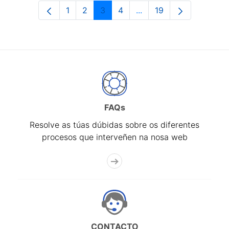
1
2
3
4
...
19
Páxina
Páxina
Páxina
Páxina
Páxinas intermedias Us
Páxina
FAQs
Resolve as túas dúbidas sobre os diferentes
procesos que interveñen na nosa web
CONTACTO