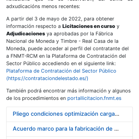
adxudicacións menos recentes:
Mostrar/Ocultar
A partir del 3 de mayo de 2022, para obtener
información respecto a
Licitaciones en curso
y
Mostrar/Ocultar
Adjudicaciones
ya aprobadas por la Fábrica
Mostrar/Ocultar
Nacional de Moneda y Timbre - Real Casa de la
Moneda, puede acceder al perfil del contratante del
a FNMT-RCM en la Plataforma de Contratación del
Sector Público accediendo en el siguiente link:
Plataforma de Contratación del Sector Público
(https://contrataciondelestado.es/)
También podrá encontrar más información y algunos
de los procedimientos en
portallicitacion.fnmt.es
Pliego condiciones optimización cargas compras firmado
Mostrar/Ocultar
Acuerdo marco para la fabricación de piezas