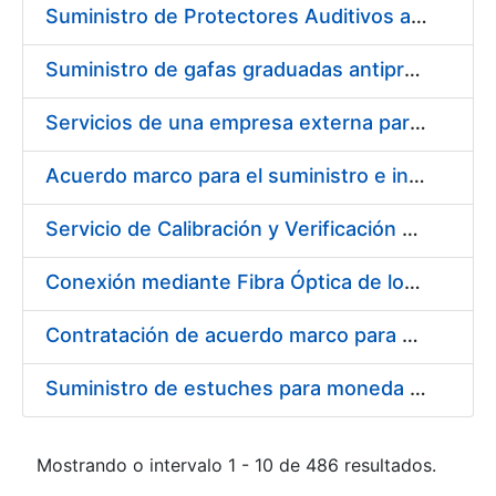
Suministro de Protectores Auditivos a medida para las personas trabajadoras de los Centros de Trabajo de Madrid y Burgos
Suministro de gafas graduadas antiproyecciones para los trabajadores de la FNMT-RCM en los centros de trabajo de Madrid y Burgos
Servicios de una empresa externa para el asesoramiento y resolución de los recursos de alzada que se presentan relacionados con procesos de selección para la FNMT-RCM
Acuerdo marco para el suministro e instalación de persianas, estores y otros complementos
Servicio de Calibración y Verificación Externa de los Equipos de Medición del Servicio de Prevención de la FNMT-RCM
Conexión mediante Fibra Óptica de los Centros de Proceso de Datos (CPDs) de las sedes de la FNMT-RCM de Burgos y Madrid
Contratación de acuerdo marco para el Suministro de Material de Electricidad para la Fábrica Nacional de Moneda y Timbre-Real Casa de la Moneda en su centro de trabajo de Burgos
Suministro de estuches para moneda de 30 €
Mostrando o intervalo 1 - 10 de 486 resultados.