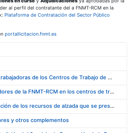
ciones en curso
y
Adjudicaciones
ya aprobadas por la
er al perfil del contratante del a FNMT-RCM en la
k:
Plataforma de Contratación del Sector Público
en
portallicitacion.fnmt.es
Suministro de Protectores Auditivos a medida para las personas trabajadoras de los Centros de Trabajo de Madrid y Burgos
Suministro de gafas graduadas antiproyecciones para los trabajadores de la FNMT-RCM en los centros de trabajo de Madrid y Burgos
Servicios de una empresa externa para el asesoramiento y resolución de los recursos de alzada que se presentan relacionados con procesos de selección para la FNMT-RCM
tores y otros complementos