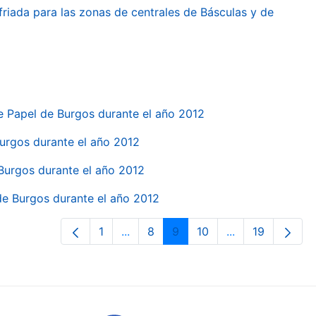
friada para las zonas de centrales de Básculas y de
e Papel de Burgos durante el año 2012
 Burgos durante el año 2012
 Burgos durante el año 2012
 de Burgos durante el año 2012
1
...
8
9
10
...
19
Páxina
Páxinas intermedias Use pestaña pa
Páxina
Páxina
Páxina
Páxinas interme
Páxina