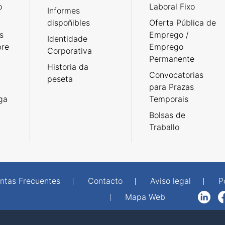
o
Laboral Fixo
Informes
dispoñibles
Oferta Pública de
s
Emprego /
Identidade
bre
Emprego
Corporativa
Permanente
Historia da
Convocatorias
peseta
para Prazas
rga
Temporais
Bolsas de
Traballo
ntas Frecuentes
Contacto
Aviso legal
P
Mapa Web
LinkedIn
Facebook
WhatsAp