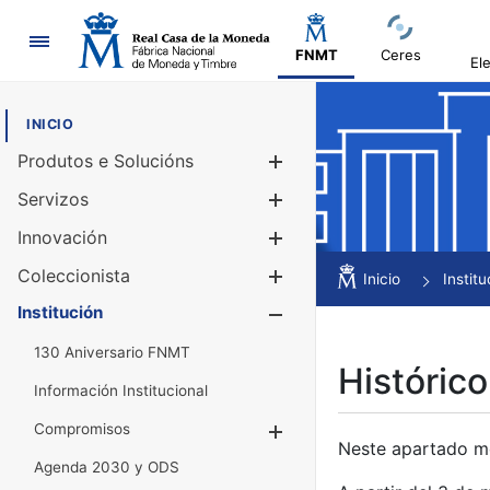
Navegación
FNMT
Ceres
El
INICIO
Produtos e Solucións
Mostrar/Ocul
Servizos
Mostrar/Ocul
Innovación
Mostrar/Ocul
Coleccionista
Mostrar/Ocul
Inicio
Institu
Institución
Mostrar/Ocul
130 Aniversario FNMT
Histórico
Información Institucional
Compromisos
Mostrar/Ocultar
Neste apartado mós
Agenda 2030 y ODS