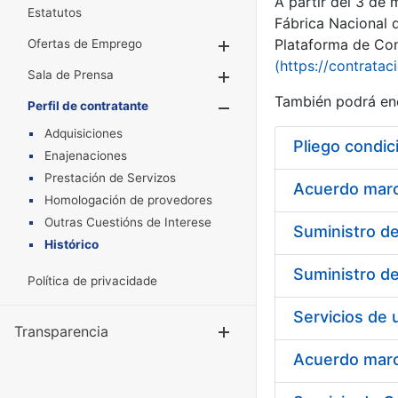
A partir del 3 de
Estatutos
Fábrica Nacional 
Plataforma de Cont
Ofertas de Emprego
Mostrar/Ocultar
(https://contratac
Sala de Prensa
Mostrar/Ocultar
También podrá enc
Perfil de contratante
Mostrar/Oculta
Adquisiciones
Pliego condic
Enajenaciones
Prestación de Servizos
Acuerdo marco
Homologación de provedores
Outras Cuestións de Interese
Histórico
Política de privacidade
Transparencia
Mostrar/Ocul
Acuerdo marco