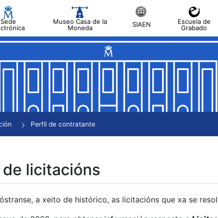
Sede
Museo Casa de la
Escuela de
SIAEN
ectrónica
Moneda
Grabado
tar
tar
tar
tar
ción
Perfil de contratante
tar
 de licitacións
transe, a xeito de histórico, as licitacións que xa se res