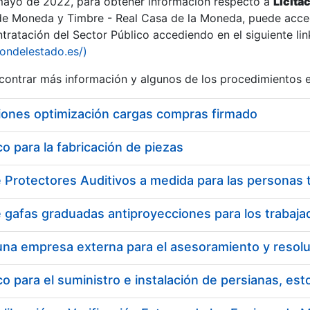
 mayo de 2022, para obtener información respecto a
Licita
de Moneda y Timbre - Real Casa de la Moneda, puede acced
ratación del Sector Público accediendo en el siguiente lin
iondelestado.es/)
ontrar más información y algunos de los procedimientos 
r
iones optimización cargas compras firmado
 para la fabricación de piezas
tar
 para el suministro e instalación de persianas, es