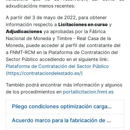
adxudicacións menos recentes:
Mostrar/Ocultar
A partir del 3 de mayo de 2022, para obtener
información respecto a
Licitaciones en curso
y
Mostrar/Ocultar
Adjudicaciones
ya aprobadas por la Fábrica
Mostrar/Ocultar
Nacional de Moneda y Timbre - Real Casa de la
Moneda, puede acceder al perfil del contratante del
a FNMT-RCM en la Plataforma de Contratación del
Sector Público accediendo en el siguiente link:
Plataforma de Contratación del Sector Público
(https://contrataciondelestado.es/)
También podrá encontrar más información y algunos
de los procedimientos en
portallicitacion.fnmt.es
Pliego condiciones optimización cargas compras firmado
Mostrar/Ocultar
Acuerdo marco para la fabricación de piezas