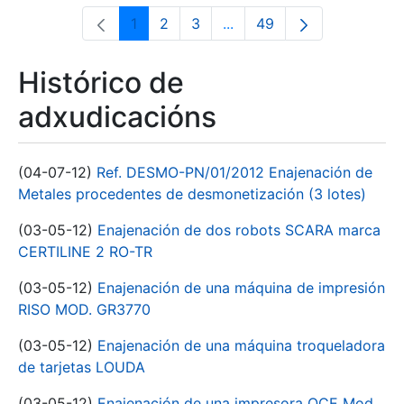
1
2
3
...
49
Páxina
Páxina
Páxina
Páxinas intermedias Use 
Páxina
Histórico de
adxudicacións
(04-07-12)
Ref. DESMO-PN/01/2012 Enajenación de
Metales procedentes de desmonetización (3 lotes)
(03-05-12)
Enajenación de dos robots SCARA marca
CERTILINE 2 RO-TR
(03-05-12)
Enajenación de una máquina de impresión
RISO MOD. GR3770
(03-05-12)
Enajenación de una máquina troqueladora
de tarjetas LOUDA
(03-05-12)
Enajenación de una impresora OCE Mod.