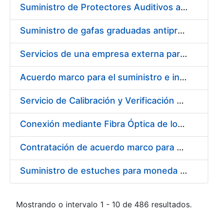
Suministro de Protectores Auditivos a medida para las personas trabajadoras de los Centros de Trabajo de Madrid y Burgos
Suministro de gafas graduadas antiproyecciones para los trabajadores de la FNMT-RCM en los centros de trabajo de Madrid y Burgos
Servicios de una empresa externa para el asesoramiento y resolución de los recursos de alzada que se presentan relacionados con procesos de selección para la FNMT-RCM
Acuerdo marco para el suministro e instalación de persianas, estores y otros complementos
Servicio de Calibración y Verificación Externa de los Equipos de Medición del Servicio de Prevención de la FNMT-RCM
Conexión mediante Fibra Óptica de los Centros de Proceso de Datos (CPDs) de las sedes de la FNMT-RCM de Burgos y Madrid
Contratación de acuerdo marco para el Suministro de Material de Electricidad para la Fábrica Nacional de Moneda y Timbre-Real Casa de la Moneda en su centro de trabajo de Burgos
Suministro de estuches para moneda de 30 €
Mostrando o intervalo 1 - 10 de 486 resultados.