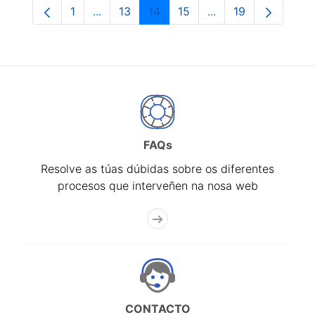
1
...
13
14
15
...
19
Páxina
Páxinas intermedias Use pestaña para na
Páxina
Páxina
Páxina
Páxinas intermedia
Páxina
FAQs
Resolve as túas dúbidas sobre os diferentes
procesos que interveñen na nosa web
CONTACTO