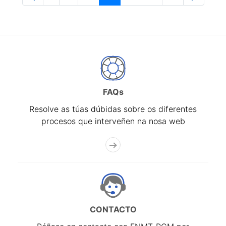
Páxina
Páxinas intermedias Use pestaña para na
Páxina
Páxina
Páxina
Páxina
Páxina
FAQs
Resolve as túas dúbidas sobre os diferentes
procesos que interveñen na nosa web
CONTACTO