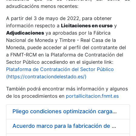
adxudicacións menos recentes:
Mostrar/Ocultar
A partir del 3 de mayo de 2022, para obtener
información respecto a
Licitaciones en curso
y
Mostrar/Ocultar
Adjudicaciones
ya aprobadas por la Fábrica
Mostrar/Ocultar
Nacional de Moneda y Timbre - Real Casa de la
Moneda, puede acceder al perfil del contratante del
a FNMT-RCM en la Plataforma de Contratación del
Sector Público accediendo en el siguiente link:
Plataforma de Contratación del Sector Público
(https://contrataciondelestado.es/)
También podrá encontrar más información y algunos
de los procedimientos en
portallicitacion.fnmt.es
Pliego condiciones optimización cargas compras firmado
Mostrar/Ocultar
Acuerdo marco para la fabricación de piezas