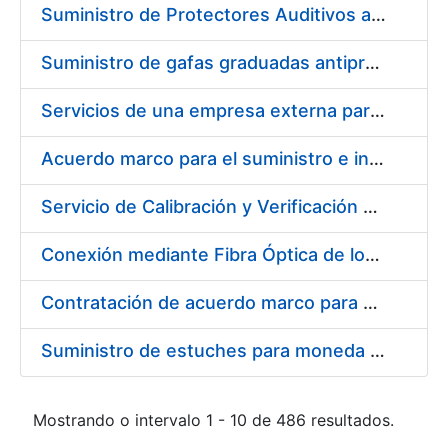
Suministro de Protectores Auditivos a medida para las personas trabajadoras de los Centros de Trabajo de Madrid y Burgos
Suministro de gafas graduadas antiproyecciones para los trabajadores de la FNMT-RCM en los centros de trabajo de Madrid y Burgos
Servicios de una empresa externa para el asesoramiento y resolución de los recursos de alzada que se presentan relacionados con procesos de selección para la FNMT-RCM
Acuerdo marco para el suministro e instalación de persianas, estores y otros complementos
Servicio de Calibración y Verificación Externa de los Equipos de Medición del Servicio de Prevención de la FNMT-RCM
Conexión mediante Fibra Óptica de los Centros de Proceso de Datos (CPDs) de las sedes de la FNMT-RCM de Burgos y Madrid
Contratación de acuerdo marco para el Suministro de Material de Electricidad para la Fábrica Nacional de Moneda y Timbre-Real Casa de la Moneda en su centro de trabajo de Burgos
Suministro de estuches para moneda de 30 €
Mostrando o intervalo 1 - 10 de 486 resultados.