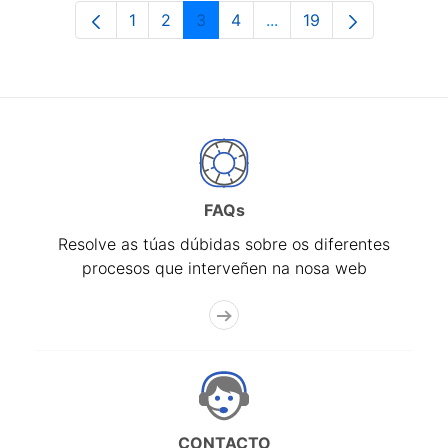
1
2
3
4
...
19
Páxina
Páxina
Páxina
Páxina
Páxinas intermedias Us
Páxina
FAQs
Resolve as túas dúbidas sobre os diferentes
procesos que interveñen na nosa web
CONTACTO