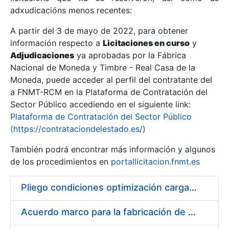
adxudicacións menos recentes:
Mostrar/Ocultar
A partir del 3 de mayo de 2022, para obtener
información respecto a
Licitaciones en curso
y
Mostrar/Ocultar
Adjudicaciones
ya aprobadas por la Fábrica
Mostrar/Ocultar
Nacional de Moneda y Timbre - Real Casa de la
Moneda, puede acceder al perfil del contratante del
a FNMT-RCM en la Plataforma de Contratación del
Sector Público accediendo en el siguiente link:
Plataforma de Contratación del Sector Público
(https://contrataciondelestado.es/)
También podrá encontrar más información y algunos
de los procedimientos en
portallicitacion.fnmt.es
Pliego condiciones optimización cargas compras firmado
Mostrar/Ocultar
Acuerdo marco para la fabricación de piezas