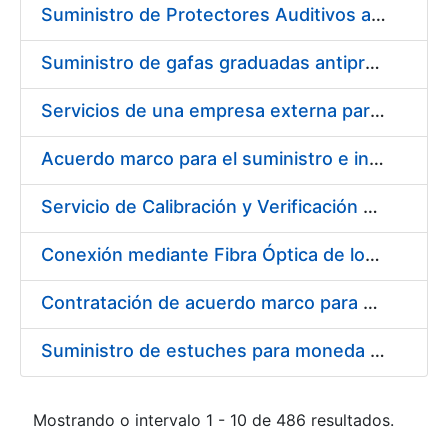
Suministro de Protectores Auditivos a medida para las personas trabajadoras de los Centros de Trabajo de Madrid y Burgos
Suministro de gafas graduadas antiproyecciones para los trabajadores de la FNMT-RCM en los centros de trabajo de Madrid y Burgos
Servicios de una empresa externa para el asesoramiento y resolución de los recursos de alzada que se presentan relacionados con procesos de selección para la FNMT-RCM
Acuerdo marco para el suministro e instalación de persianas, estores y otros complementos
Servicio de Calibración y Verificación Externa de los Equipos de Medición del Servicio de Prevención de la FNMT-RCM
Conexión mediante Fibra Óptica de los Centros de Proceso de Datos (CPDs) de las sedes de la FNMT-RCM de Burgos y Madrid
Contratación de acuerdo marco para el Suministro de Material de Electricidad para la Fábrica Nacional de Moneda y Timbre-Real Casa de la Moneda en su centro de trabajo de Burgos
Suministro de estuches para moneda de 30 €
Mostrando o intervalo 1 - 10 de 486 resultados.