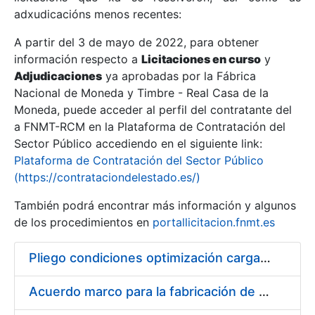
adxudicacións menos recentes:
Mostrar/Ocultar
A partir del 3 de mayo de 2022, para obtener
información respecto a
Licitaciones en curso
y
Mostrar/Ocultar
Adjudicaciones
ya aprobadas por la Fábrica
Mostrar/Ocultar
Nacional de Moneda y Timbre - Real Casa de la
Moneda, puede acceder al perfil del contratante del
a FNMT-RCM en la Plataforma de Contratación del
Sector Público accediendo en el siguiente link:
Plataforma de Contratación del Sector Público
(https://contrataciondelestado.es/)
También podrá encontrar más información y algunos
de los procedimientos en
portallicitacion.fnmt.es
Pliego condiciones optimización cargas compras firmado
Mostrar/Ocultar
Acuerdo marco para la fabricación de piezas