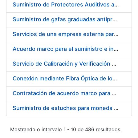
Suministro de Protectores Auditivos a medida para las personas trabajadoras de los Centros de Trabajo de Madrid y Burgos
Suministro de gafas graduadas antiproyecciones para los trabajadores de la FNMT-RCM en los centros de trabajo de Madrid y Burgos
Servicios de una empresa externa para el asesoramiento y resolución de los recursos de alzada que se presentan relacionados con procesos de selección para la FNMT-RCM
Acuerdo marco para el suministro e instalación de persianas, estores y otros complementos
Servicio de Calibración y Verificación Externa de los Equipos de Medición del Servicio de Prevención de la FNMT-RCM
Conexión mediante Fibra Óptica de los Centros de Proceso de Datos (CPDs) de las sedes de la FNMT-RCM de Burgos y Madrid
Contratación de acuerdo marco para el Suministro de Material de Electricidad para la Fábrica Nacional de Moneda y Timbre-Real Casa de la Moneda en su centro de trabajo de Burgos
Suministro de estuches para moneda de 30 €
Mostrando o intervalo 1 - 10 de 486 resultados.