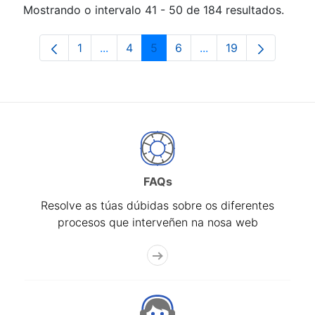
Mostrando o intervalo 41 - 50 de 184 resultados.
1
...
4
5
6
...
19
Páxina
Páxinas intermedias Use pestaña para 
Páxina
Páxina
Páxina
Páxinas intermedias 
Páxina
FAQs
Resolve as túas dúbidas sobre os diferentes
procesos que interveñen na nosa web