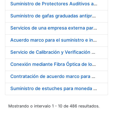
Suministro de Protectores Auditivos a medida para las personas trabajadoras de los Centros de Trabajo de Madrid y Burgos
Suministro de gafas graduadas antiproyecciones para los trabajadores de la FNMT-RCM en los centros de trabajo de Madrid y Burgos
Servicios de una empresa externa para el asesoramiento y resolución de los recursos de alzada que se presentan relacionados con procesos de selección para la FNMT-RCM
Acuerdo marco para el suministro e instalación de persianas, estores y otros complementos
Servicio de Calibración y Verificación Externa de los Equipos de Medición del Servicio de Prevención de la FNMT-RCM
Conexión mediante Fibra Óptica de los Centros de Proceso de Datos (CPDs) de las sedes de la FNMT-RCM de Burgos y Madrid
Contratación de acuerdo marco para el Suministro de Material de Electricidad para la Fábrica Nacional de Moneda y Timbre-Real Casa de la Moneda en su centro de trabajo de Burgos
Suministro de estuches para moneda de 30 €
Mostrando o intervalo 1 - 10 de 486 resultados.