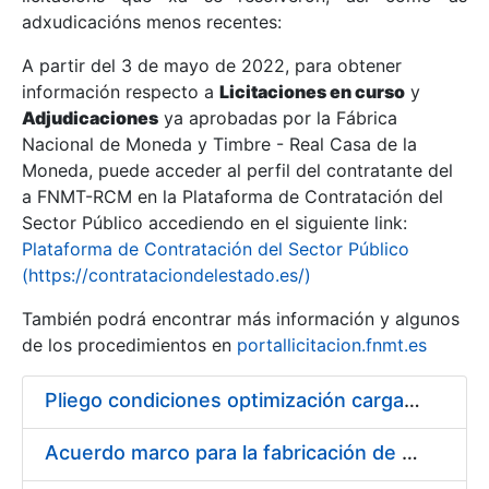
adxudicacións menos recentes:
Mostrar/Ocultar
A partir del 3 de mayo de 2022, para obtener
información respecto a
Licitaciones en curso
y
Mostrar/Ocultar
Adjudicaciones
ya aprobadas por la Fábrica
Mostrar/Ocultar
Nacional de Moneda y Timbre - Real Casa de la
Moneda, puede acceder al perfil del contratante del
a FNMT-RCM en la Plataforma de Contratación del
Sector Público accediendo en el siguiente link:
Plataforma de Contratación del Sector Público
(https://contrataciondelestado.es/)
También podrá encontrar más información y algunos
de los procedimientos en
portallicitacion.fnmt.es
Pliego condiciones optimización cargas compras firmado
Mostrar/Ocultar
Acuerdo marco para la fabricación de piezas