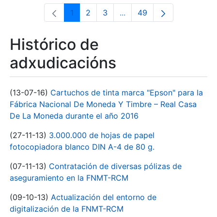
1
2
3
...
49
Páxina
Páxina
Páxina
Páxinas intermedias Use 
Páxina
Histórico de
adxudicacións
(13-07-16)
Cartuchos de tinta marca "Epson" para la
Fábrica Nacional De Moneda Y Timbre – Real Casa
De La Moneda durante el año 2016
(27-11-13)
3.000.000 de hojas de papel
fotocopiadora blanco DIN A-4 de 80 g.
(07-11-13)
Contratación de diversas pólizas de
aseguramiento en la FNMT-RCM
(09-10-13)
Actualización del entorno de
digitalización de la FNMT-RCM