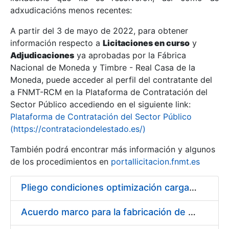
adxudicacións menos recentes:
Mostrar/Ocultar
A partir del 3 de mayo de 2022, para obtener
información respecto a
Licitaciones en curso
y
Mostrar/Ocultar
Adjudicaciones
ya aprobadas por la Fábrica
Mostrar/Ocultar
Nacional de Moneda y Timbre - Real Casa de la
Moneda, puede acceder al perfil del contratante del
a FNMT-RCM en la Plataforma de Contratación del
Sector Público accediendo en el siguiente link:
Plataforma de Contratación del Sector Público
(https://contrataciondelestado.es/)
También podrá encontrar más información y algunos
de los procedimientos en
portallicitacion.fnmt.es
Pliego condiciones optimización cargas compras firmado
Mostrar/Ocultar
Acuerdo marco para la fabricación de piezas