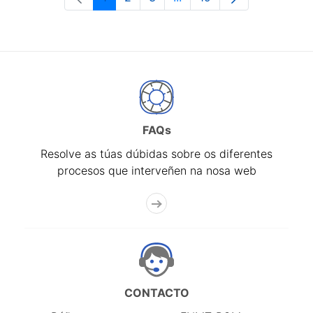
Páxina
Páxina
Páxina
Páxinas intermedias Use 
Páxina
FAQs
Resolve as túas dúbidas sobre os diferentes
procesos que interveñen na nosa web
CONTACTO