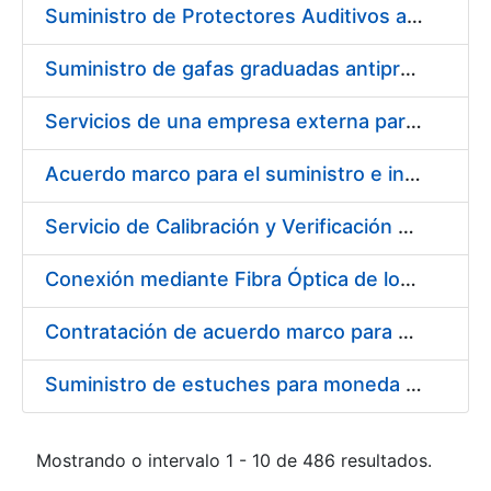
Suministro de Protectores Auditivos a medida para las personas trabajadoras de los Centros de Trabajo de Madrid y Burgos
Suministro de gafas graduadas antiproyecciones para los trabajadores de la FNMT-RCM en los centros de trabajo de Madrid y Burgos
Servicios de una empresa externa para el asesoramiento y resolución de los recursos de alzada que se presentan relacionados con procesos de selección para la FNMT-RCM
Acuerdo marco para el suministro e instalación de persianas, estores y otros complementos
Servicio de Calibración y Verificación Externa de los Equipos de Medición del Servicio de Prevención de la FNMT-RCM
Conexión mediante Fibra Óptica de los Centros de Proceso de Datos (CPDs) de las sedes de la FNMT-RCM de Burgos y Madrid
Contratación de acuerdo marco para el Suministro de Material de Electricidad para la Fábrica Nacional de Moneda y Timbre-Real Casa de la Moneda en su centro de trabajo de Burgos
Suministro de estuches para moneda de 30 €
Mostrando o intervalo 1 - 10 de 486 resultados.