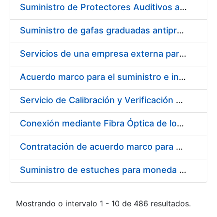
Suministro de Protectores Auditivos a medida para las personas trabajadoras de los Centros de Trabajo de Madrid y Burgos
Suministro de gafas graduadas antiproyecciones para los trabajadores de la FNMT-RCM en los centros de trabajo de Madrid y Burgos
Servicios de una empresa externa para el asesoramiento y resolución de los recursos de alzada que se presentan relacionados con procesos de selección para la FNMT-RCM
Acuerdo marco para el suministro e instalación de persianas, estores y otros complementos
Servicio de Calibración y Verificación Externa de los Equipos de Medición del Servicio de Prevención de la FNMT-RCM
Conexión mediante Fibra Óptica de los Centros de Proceso de Datos (CPDs) de las sedes de la FNMT-RCM de Burgos y Madrid
Contratación de acuerdo marco para el Suministro de Material de Electricidad para la Fábrica Nacional de Moneda y Timbre-Real Casa de la Moneda en su centro de trabajo de Burgos
Suministro de estuches para moneda de 30 €
Mostrando o intervalo 1 - 10 de 486 resultados.