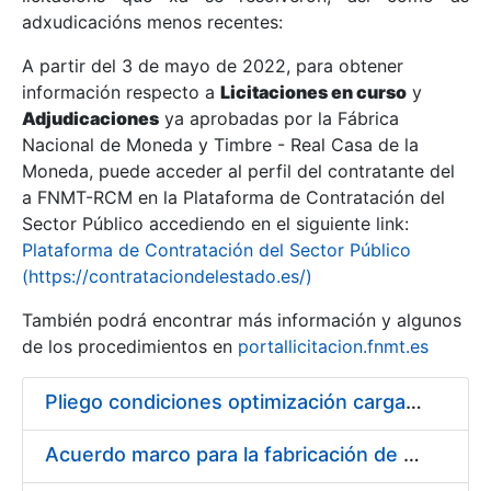
adxudicacións menos recentes:
Mostrar/Ocultar
A partir del 3 de mayo de 2022, para obtener
información respecto a
Licitaciones en curso
y
Mostrar/Ocultar
Adjudicaciones
ya aprobadas por la Fábrica
Mostrar/Ocultar
Nacional de Moneda y Timbre - Real Casa de la
Moneda, puede acceder al perfil del contratante del
a FNMT-RCM en la Plataforma de Contratación del
Sector Público accediendo en el siguiente link:
Plataforma de Contratación del Sector Público
(https://contrataciondelestado.es/)
También podrá encontrar más información y algunos
de los procedimientos en
portallicitacion.fnmt.es
Pliego condiciones optimización cargas compras firmado
Mostrar/Ocultar
Acuerdo marco para la fabricación de piezas