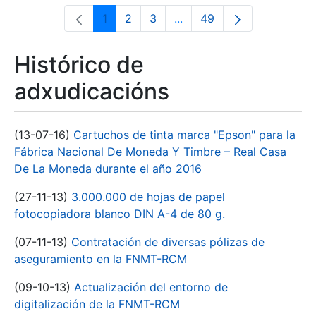
1
2
3
...
49
Páxina
Páxina
Páxina
Páxinas intermedias Use 
Páxina
Histórico de
adxudicacións
(13-07-16)
Cartuchos de tinta marca "Epson" para la
Fábrica Nacional De Moneda Y Timbre – Real Casa
De La Moneda durante el año 2016
(27-11-13)
3.000.000 de hojas de papel
fotocopiadora blanco DIN A-4 de 80 g.
(07-11-13)
Contratación de diversas pólizas de
aseguramiento en la FNMT-RCM
(09-10-13)
Actualización del entorno de
digitalización de la FNMT-RCM