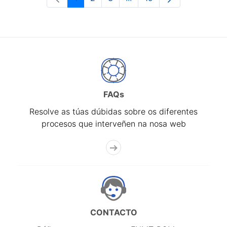
Páxina
Páxina
Páxina
Páxinas intermedias Use 
Páxina
FAQs
Resolve as túas dúbidas sobre os diferentes
procesos que interveñen na nosa web
CONTACTO