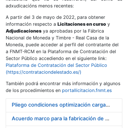
adxudicacións menos recentes:
Mostrar/Ocultar
A partir del 3 de mayo de 2022, para obtener
información respecto a
Licitaciones en curso
y
Mostrar/Ocultar
Adjudicaciones
ya aprobadas por la Fábrica
Mostrar/Ocultar
Nacional de Moneda y Timbre - Real Casa de la
Moneda, puede acceder al perfil del contratante del
a FNMT-RCM en la Plataforma de Contratación del
Sector Público accediendo en el siguiente link:
Plataforma de Contratación del Sector Público
(https://contrataciondelestado.es/)
También podrá encontrar más información y algunos
de los procedimientos en
portallicitacion.fnmt.es
Pliego condiciones optimización cargas compras firmado
Mostrar/Ocultar
Acuerdo marco para la fabricación de piezas