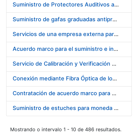
Suministro de Protectores Auditivos a medida para las personas trabajadoras de los Centros de Trabajo de Madrid y Burgos
Suministro de gafas graduadas antiproyecciones para los trabajadores de la FNMT-RCM en los centros de trabajo de Madrid y Burgos
Servicios de una empresa externa para el asesoramiento y resolución de los recursos de alzada que se presentan relacionados con procesos de selección para la FNMT-RCM
Acuerdo marco para el suministro e instalación de persianas, estores y otros complementos
Servicio de Calibración y Verificación Externa de los Equipos de Medición del Servicio de Prevención de la FNMT-RCM
Conexión mediante Fibra Óptica de los Centros de Proceso de Datos (CPDs) de las sedes de la FNMT-RCM de Burgos y Madrid
Contratación de acuerdo marco para el Suministro de Material de Electricidad para la Fábrica Nacional de Moneda y Timbre-Real Casa de la Moneda en su centro de trabajo de Burgos
Suministro de estuches para moneda de 30 €
Mostrando o intervalo 1 - 10 de 486 resultados.