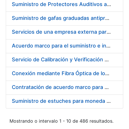
Suministro de Protectores Auditivos a medida para las personas trabajadoras de los Centros de Trabajo de Madrid y Burgos
Suministro de gafas graduadas antiproyecciones para los trabajadores de la FNMT-RCM en los centros de trabajo de Madrid y Burgos
Servicios de una empresa externa para el asesoramiento y resolución de los recursos de alzada que se presentan relacionados con procesos de selección para la FNMT-RCM
Acuerdo marco para el suministro e instalación de persianas, estores y otros complementos
Servicio de Calibración y Verificación Externa de los Equipos de Medición del Servicio de Prevención de la FNMT-RCM
Conexión mediante Fibra Óptica de los Centros de Proceso de Datos (CPDs) de las sedes de la FNMT-RCM de Burgos y Madrid
Contratación de acuerdo marco para el Suministro de Material de Electricidad para la Fábrica Nacional de Moneda y Timbre-Real Casa de la Moneda en su centro de trabajo de Burgos
Suministro de estuches para moneda de 30 €
Mostrando o intervalo 1 - 10 de 486 resultados.