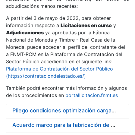
adxudicacións menos recentes:
Mostrar/Ocultar
A partir del 3 de mayo de 2022, para obtener
información respecto a
Licitaciones en curso
y
Mostrar/Ocultar
Adjudicaciones
ya aprobadas por la Fábrica
Mostrar/Ocultar
Nacional de Moneda y Timbre - Real Casa de la
Moneda, puede acceder al perfil del contratante del
a FNMT-RCM en la Plataforma de Contratación del
Sector Público accediendo en el siguiente link:
Plataforma de Contratación del Sector Público
(https://contrataciondelestado.es/)
También podrá encontrar más información y algunos
de los procedimientos en
portallicitacion.fnmt.es
Pliego condiciones optimización cargas compras firmado
Mostrar/Ocultar
Acuerdo marco para la fabricación de piezas