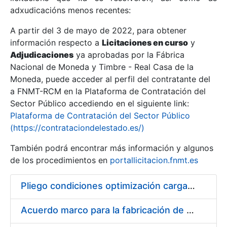
adxudicacións menos recentes:
Mostrar/Ocultar
A partir del 3 de mayo de 2022, para obtener
información respecto a
Licitaciones en curso
y
Mostrar/Ocultar
Adjudicaciones
ya aprobadas por la Fábrica
Mostrar/Ocultar
Nacional de Moneda y Timbre - Real Casa de la
Moneda, puede acceder al perfil del contratante del
a FNMT-RCM en la Plataforma de Contratación del
Sector Público accediendo en el siguiente link:
Plataforma de Contratación del Sector Público
(https://contrataciondelestado.es/)
También podrá encontrar más información y algunos
de los procedimientos en
portallicitacion.fnmt.es
Pliego condiciones optimización cargas compras firmado
Mostrar/Ocultar
Acuerdo marco para la fabricación de piezas