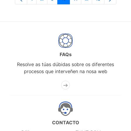
Páxina
Páxinas intermedias Use pestaña para n
Páxina
Páxina
Páxina
Páxinas intermedias
Páxina
FAQs
Resolve as túas dúbidas sobre os diferentes
procesos que interveñen na nosa web
CONTACTO