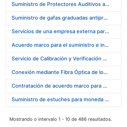
Suministro de Protectores Auditivos a medida para las personas trabajadoras de los Centros de Trabajo de Madrid y Burgos
Suministro de gafas graduadas antiproyecciones para los trabajadores de la FNMT-RCM en los centros de trabajo de Madrid y Burgos
Servicios de una empresa externa para el asesoramiento y resolución de los recursos de alzada que se presentan relacionados con procesos de selección para la FNMT-RCM
Acuerdo marco para el suministro e instalación de persianas, estores y otros complementos
Servicio de Calibración y Verificación Externa de los Equipos de Medición del Servicio de Prevención de la FNMT-RCM
Conexión mediante Fibra Óptica de los Centros de Proceso de Datos (CPDs) de las sedes de la FNMT-RCM de Burgos y Madrid
Contratación de acuerdo marco para el Suministro de Material de Electricidad para la Fábrica Nacional de Moneda y Timbre-Real Casa de la Moneda en su centro de trabajo de Burgos
Suministro de estuches para moneda de 30 €
Mostrando o intervalo 1 - 10 de 486 resultados.