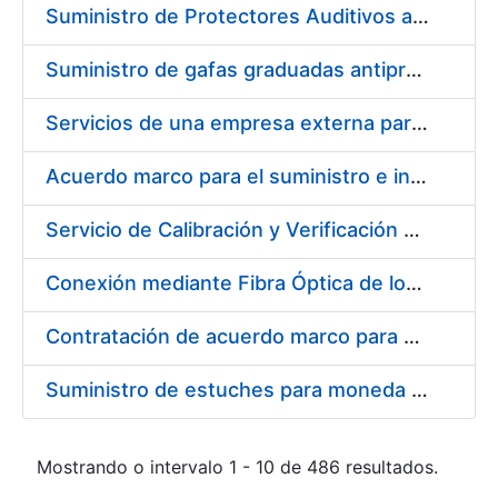
Suministro de Protectores Auditivos a medida para las personas trabajadoras de los Centros de Trabajo de Madrid y Burgos
Suministro de gafas graduadas antiproyecciones para los trabajadores de la FNMT-RCM en los centros de trabajo de Madrid y Burgos
Servicios de una empresa externa para el asesoramiento y resolución de los recursos de alzada que se presentan relacionados con procesos de selección para la FNMT-RCM
Acuerdo marco para el suministro e instalación de persianas, estores y otros complementos
Servicio de Calibración y Verificación Externa de los Equipos de Medición del Servicio de Prevención de la FNMT-RCM
Conexión mediante Fibra Óptica de los Centros de Proceso de Datos (CPDs) de las sedes de la FNMT-RCM de Burgos y Madrid
Contratación de acuerdo marco para el Suministro de Material de Electricidad para la Fábrica Nacional de Moneda y Timbre-Real Casa de la Moneda en su centro de trabajo de Burgos
Suministro de estuches para moneda de 30 €
Mostrando o intervalo 1 - 10 de 486 resultados.