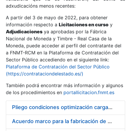
adxudicacións menos recentes:
Mostrar/Ocultar
A partir del 3 de mayo de 2022, para obtener
información respecto a
Licitaciones en curso
y
Mostrar/Ocultar
Adjudicaciones
ya aprobadas por la Fábrica
Mostrar/Ocultar
Nacional de Moneda y Timbre - Real Casa de la
Moneda, puede acceder al perfil del contratante del
a FNMT-RCM en la Plataforma de Contratación del
Sector Público accediendo en el siguiente link:
Plataforma de Contratación del Sector Público
(https://contrataciondelestado.es/)
También podrá encontrar más información y algunos
de los procedimientos en
portallicitacion.fnmt.es
Pliego condiciones optimización cargas compras firmado
Mostrar/Ocultar
Acuerdo marco para la fabricación de piezas