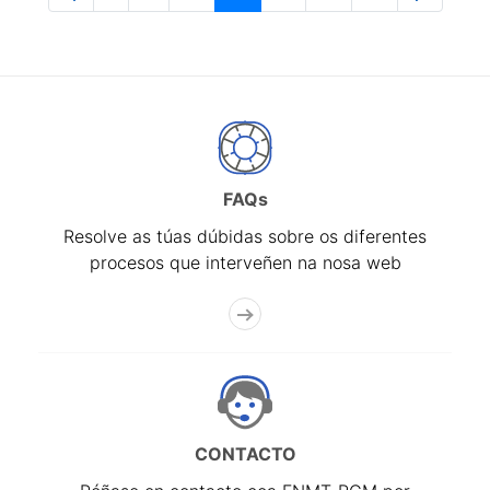
Páxina
Páxinas intermedias Use pestaña para na
Páxina
Páxina
Páxina
Páxina
Páxina
FAQs
Resolve as túas dúbidas sobre os diferentes
procesos que interveñen na nosa web
CONTACTO