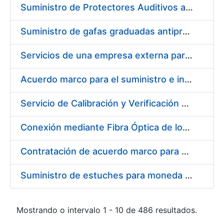
Suministro de Protectores Auditivos a medida para las personas trabajadoras de los Centros de Trabajo de Madrid y Burgos
Suministro de gafas graduadas antiproyecciones para los trabajadores de la FNMT-RCM en los centros de trabajo de Madrid y Burgos
Servicios de una empresa externa para el asesoramiento y resolución de los recursos de alzada que se presentan relacionados con procesos de selección para la FNMT-RCM
Acuerdo marco para el suministro e instalación de persianas, estores y otros complementos
Servicio de Calibración y Verificación Externa de los Equipos de Medición del Servicio de Prevención de la FNMT-RCM
Conexión mediante Fibra Óptica de los Centros de Proceso de Datos (CPDs) de las sedes de la FNMT-RCM de Burgos y Madrid
Contratación de acuerdo marco para el Suministro de Material de Electricidad para la Fábrica Nacional de Moneda y Timbre-Real Casa de la Moneda en su centro de trabajo de Burgos
Suministro de estuches para moneda de 30 €
Mostrando o intervalo 1 - 10 de 486 resultados.