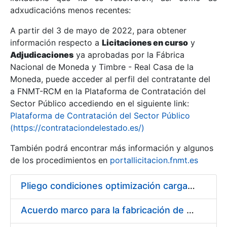
adxudicacións menos recentes:
Mostrar/Ocultar
A partir del 3 de mayo de 2022, para obtener
información respecto a
Licitaciones en curso
y
Mostrar/Ocultar
Adjudicaciones
ya aprobadas por la Fábrica
Mostrar/Ocultar
Nacional de Moneda y Timbre - Real Casa de la
Moneda, puede acceder al perfil del contratante del
a FNMT-RCM en la Plataforma de Contratación del
Sector Público accediendo en el siguiente link:
Plataforma de Contratación del Sector Público
(https://contrataciondelestado.es/)
También podrá encontrar más información y algunos
de los procedimientos en
portallicitacion.fnmt.es
Pliego condiciones optimización cargas compras firmado
Mostrar/Ocultar
Acuerdo marco para la fabricación de piezas