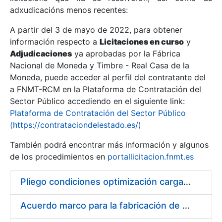
adxudicacións menos recentes:
Mostrar/Ocultar
A partir del 3 de mayo de 2022, para obtener
información respecto a
Licitaciones en curso
y
Mostrar/Ocultar
Adjudicaciones
ya aprobadas por la Fábrica
Mostrar/Ocultar
Nacional de Moneda y Timbre - Real Casa de la
Moneda, puede acceder al perfil del contratante del
a FNMT-RCM en la Plataforma de Contratación del
Sector Público accediendo en el siguiente link:
Plataforma de Contratación del Sector Público
(https://contrataciondelestado.es/)
También podrá encontrar más información y algunos
de los procedimientos en
portallicitacion.fnmt.es
Pliego condiciones optimización cargas compras firmado
Mostrar/Ocultar
Acuerdo marco para la fabricación de piezas