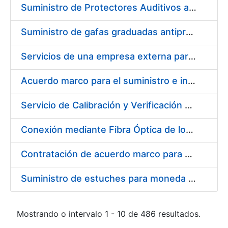
Suministro de Protectores Auditivos a medida para las personas trabajadoras de los Centros de Trabajo de Madrid y Burgos
Suministro de gafas graduadas antiproyecciones para los trabajadores de la FNMT-RCM en los centros de trabajo de Madrid y Burgos
Servicios de una empresa externa para el asesoramiento y resolución de los recursos de alzada que se presentan relacionados con procesos de selección para la FNMT-RCM
Acuerdo marco para el suministro e instalación de persianas, estores y otros complementos
Servicio de Calibración y Verificación Externa de los Equipos de Medición del Servicio de Prevención de la FNMT-RCM
Conexión mediante Fibra Óptica de los Centros de Proceso de Datos (CPDs) de las sedes de la FNMT-RCM de Burgos y Madrid
Contratación de acuerdo marco para el Suministro de Material de Electricidad para la Fábrica Nacional de Moneda y Timbre-Real Casa de la Moneda en su centro de trabajo de Burgos
Suministro de estuches para moneda de 30 €
Mostrando o intervalo 1 - 10 de 486 resultados.