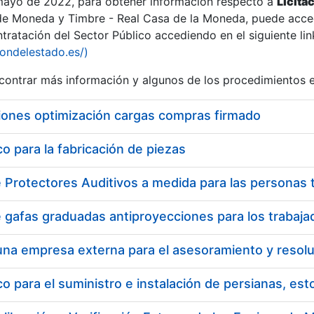
 mayo de 2022, para obtener información respecto a
Licita
de Moneda y Timbre - Real Casa de la Moneda, puede acced
ratación del Sector Público accediendo en el siguiente lin
iondelestado.es/)
ontrar más información y algunos de los procedimientos 
r
iones optimización cargas compras firmado
 para la fabricación de piezas
tar
 para el suministro e instalación de persianas, es