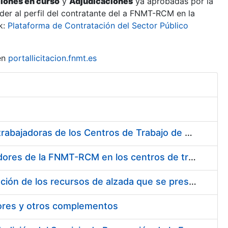
ciones en curso
y
Adjudicaciones
ya aprobadas por la
er al perfil del contratante del a FNMT-RCM en la
k:
Plataforma de Contratación del Sector Público
en
portallicitacion.fnmt.es
Suministro de Protectores Auditivos a medida para las personas trabajadoras de los Centros de Trabajo de Madrid y Burgos
Suministro de gafas graduadas antiproyecciones para los trabajadores de la FNMT-RCM en los centros de trabajo de Madrid y Burgos
Servicios de una empresa externa para el asesoramiento y resolución de los recursos de alzada que se presentan relacionados con procesos de selección para la FNMT-RCM
tores y otros complementos