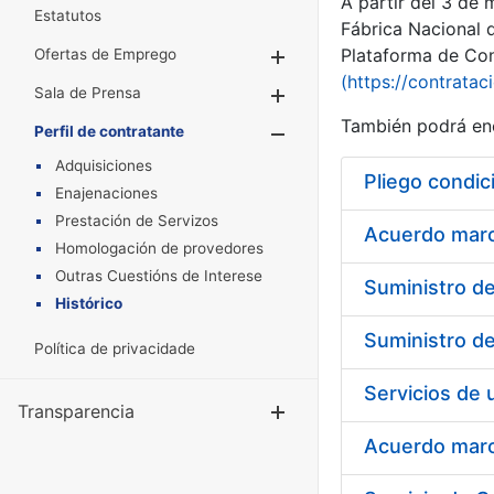
A partir del 3 de
Estatutos
Fábrica Nacional 
Plataforma de Cont
Ofertas de Emprego
Mostrar/Ocultar
(https://contratac
Sala de Prensa
Mostrar/Ocultar
También podrá enc
Perfil de contratante
Mostrar/Oculta
Adquisiciones
Pliego condic
Enajenaciones
Prestación de Servizos
Acuerdo marco
Homologación de provedores
Outras Cuestións de Interese
Histórico
Política de privacidade
Transparencia
Mostrar/Ocul
Acuerdo marco