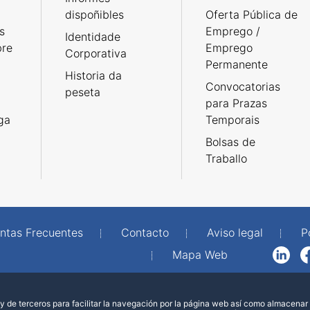
dispoñibles
Oferta Pública de
s
Emprego /
Identidade
bre
Emprego
Corporativa
Permanente
Historia da
Convocatorias
peseta
para Prazas
rga
Temporais
Bolsas de
Traballo
ntas Frecuentes
Contacto
Aviso legal
P
Mapa Web
LinkedIn
Facebook
WhatsAp
 de terceros para facilitar la navegación por la página web así como almacenar 