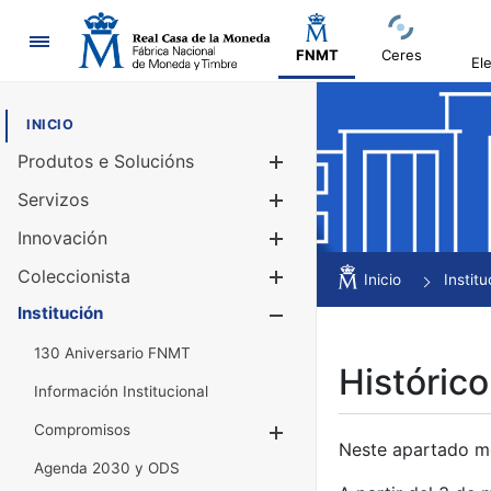
Navegación
FNMT
Ceres
El
INICIO
Produtos e Solucións
Mostrar/Ocul
Servizos
Mostrar/Ocul
Innovación
Mostrar/Ocul
Coleccionista
Mostrar/Ocul
Inicio
Institu
Institución
Mostrar/Ocul
130 Aniversario FNMT
Histórico
Información Institucional
Compromisos
Mostrar/Ocultar
Neste apartado mós
Agenda 2030 y ODS