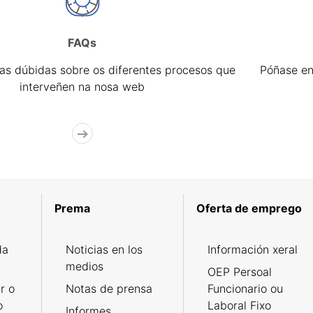
FAQs
úas dúbidas sobre os diferentes procesos que
Póñase en
interveñen na nosa web
Prema
Oferta de emprego
da
Noticias en los
Información xeral
medios
OEP Persoal
r o
Notas de prensa
Funcionario ou
o
Laboral Fixo
Informes