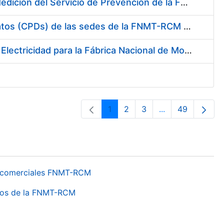
Servicio de Calibración y Verificación Externa de los Equipos de Medición del Servicio de Prevención de la FNMT-RCM
Conexión mediante Fibra Óptica de los Centros de Proceso de Datos (CPDs) de las sedes de la FNMT-RCM de Burgos y Madrid
Contratación de acuerdo marco para el Suministro de Material de Electricidad para la Fábrica Nacional de Moneda y Timbre-Real Casa de la Moneda en su centro de trabajo de Burgos
1
2
3
...
49
Páxina
Páxina
Páxina
Páxinas interme
Páxina
os comerciales FNMT-RCM
ntros de la FNMT-RCM