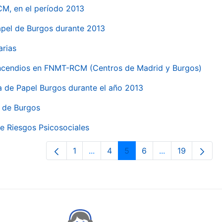
CM, en el período 2013
papel de Burgos durante 2013
arias
 incendios en FNMT-RCM (Centros de Madrid y Burgos)
ca de Papel Burgos durante el año 2013
l de Burgos
e Riesgos Psicosociales
1
...
4
5
6
...
19
Páxina
Páxinas intermedias Use pestaña p
Páxina
Páxina
Páxina
Páxinas interme
Páxina