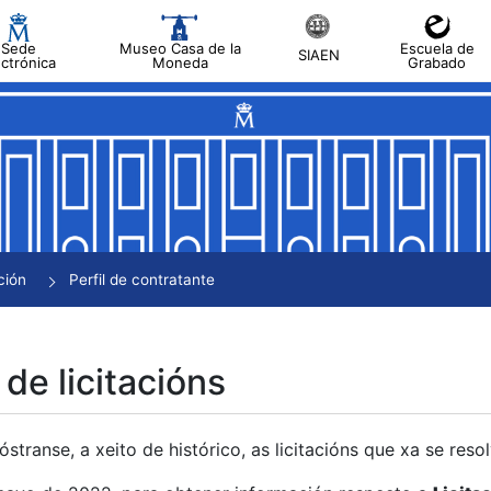
Sede
Museo Casa de la
Escuela de
SIAEN
ectrónica
Moneda
Grabado
tar
tar
tar
tar
ción
Perfil de contratante
tar
 de licitacións
transe, a xeito de histórico, as licitacións que xa se res