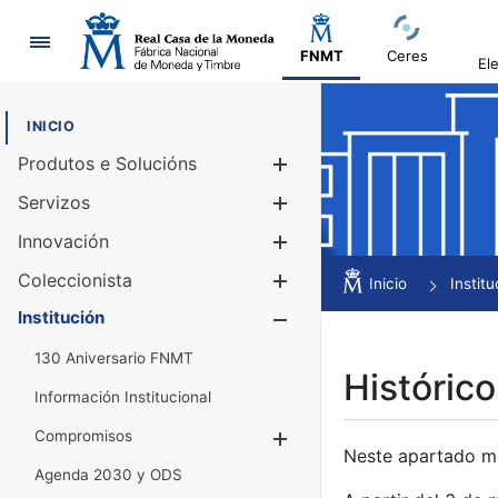
Navegación
FNMT
Ceres
El
INICIO
Produtos e Solucións
Mostrar/Ocul
Servizos
Mostrar/Ocul
Innovación
Mostrar/Ocul
Coleccionista
Mostrar/Ocul
Inicio
Institu
Institución
Mostrar/Ocul
130 Aniversario FNMT
Histórico
Información Institucional
Compromisos
Mostrar/Ocultar
Neste apartado mós
Agenda 2030 y ODS