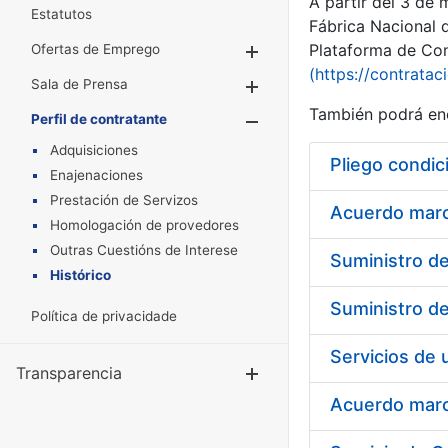
A partir del 3 de
Estatutos
Fábrica Nacional 
Plataforma de Cont
Ofertas de Emprego
Mostrar/Ocultar
(https://contratac
Sala de Prensa
Mostrar/Ocultar
También podrá enc
Perfil de contratante
Mostrar/Oculta
Adquisiciones
Pliego condic
Enajenaciones
Prestación de Servizos
Acuerdo marco
Homologación de provedores
Outras Cuestións de Interese
Histórico
Política de privacidade
Transparencia
Mostrar/Ocul
Acuerdo marco