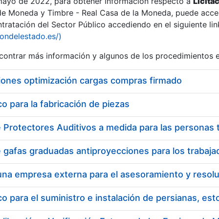
 mayo de 2022, para obtener información respecto a
Licita
de Moneda y Timbre - Real Casa de la Moneda, puede acced
ratación del Sector Público accediendo en el siguiente lin
iondelestado.es/)
ontrar más información y algunos de los procedimientos 
r
iones optimización cargas compras firmado
 para la fabricación de piezas
tar
 para el suministro e instalación de persianas, es