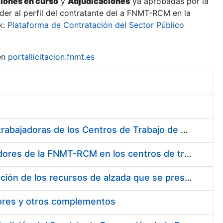
ciones en curso
y
Adjudicaciones
ya aprobadas por la
er al perfil del contratante del a FNMT-RCM en la
k:
Plataforma de Contratación del Sector Público
en
portallicitacion.fnmt.es
Suministro de Protectores Auditivos a medida para las personas trabajadoras de los Centros de Trabajo de Madrid y Burgos
Suministro de gafas graduadas antiproyecciones para los trabajadores de la FNMT-RCM en los centros de trabajo de Madrid y Burgos
Servicios de una empresa externa para el asesoramiento y resolución de los recursos de alzada que se presentan relacionados con procesos de selección para la FNMT-RCM
tores y otros complementos