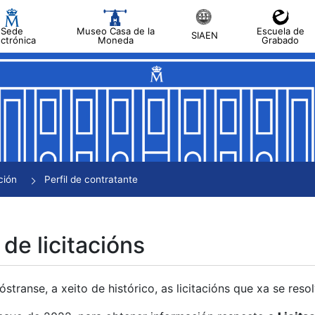
Sede
Museo Casa de la
Escuela de
SIAEN
ectrónica
Moneda
Grabado
tar
tar
tar
tar
ción
Perfil de contratante
tar
 de licitacións
transe, a xeito de histórico, as licitacións que xa se res