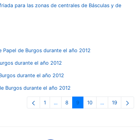
friada para las zonas de centrales de Básculas y de
e Papel de Burgos durante el año 2012
 Burgos durante el año 2012
 Burgos durante el año 2012
 de Burgos durante el año 2012
1
...
8
9
10
...
19
Páxina
Páxinas intermedias Use pestaña pa
Páxina
Páxina
Páxina
Páxinas interme
Páxina