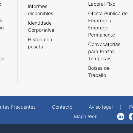
o
Laboral Fixo
Informes
dispoñibles
Oferta Pública de
s
Emprego /
Identidade
bre
Emprego
Corporativa
Permanente
Historia da
Convocatorias
peseta
para Prazas
rga
Temporais
Bolsas de
Traballo
ntas Frecuentes
Contacto
Aviso legal
P
Mapa Web
LinkedIn
Facebook
WhatsAp