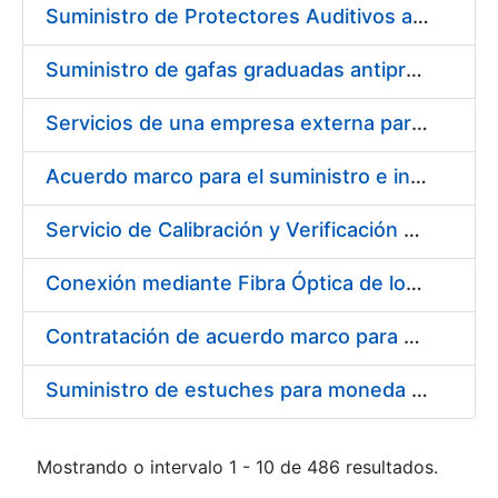
Suministro de Protectores Auditivos a medida para las personas trabajadoras de los Centros de Trabajo de Madrid y Burgos
Suministro de gafas graduadas antiproyecciones para los trabajadores de la FNMT-RCM en los centros de trabajo de Madrid y Burgos
Servicios de una empresa externa para el asesoramiento y resolución de los recursos de alzada que se presentan relacionados con procesos de selección para la FNMT-RCM
Acuerdo marco para el suministro e instalación de persianas, estores y otros complementos
Servicio de Calibración y Verificación Externa de los Equipos de Medición del Servicio de Prevención de la FNMT-RCM
Conexión mediante Fibra Óptica de los Centros de Proceso de Datos (CPDs) de las sedes de la FNMT-RCM de Burgos y Madrid
Contratación de acuerdo marco para el Suministro de Material de Electricidad para la Fábrica Nacional de Moneda y Timbre-Real Casa de la Moneda en su centro de trabajo de Burgos
Suministro de estuches para moneda de 30 €
Mostrando o intervalo 1 - 10 de 486 resultados.