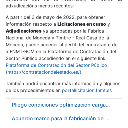
adxudicacións menos recentes:
Mostrar/Ocultar
A partir del 3 de mayo de 2022, para obtener
información respecto a
Licitaciones en curso
y
Mostrar/Ocultar
Adjudicaciones
ya aprobadas por la Fábrica
Mostrar/Ocultar
Nacional de Moneda y Timbre - Real Casa de la
Moneda, puede acceder al perfil del contratante del
a FNMT-RCM en la Plataforma de Contratación del
Sector Público accediendo en el siguiente link:
Plataforma de Contratación del Sector Público
(https://contrataciondelestado.es/)
También podrá encontrar más información y algunos
de los procedimientos en
portallicitacion.fnmt.es
Pliego condiciones optimización cargas compras firmado
Mostrar/Ocultar
Acuerdo marco para la fabricación de piezas