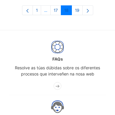
1
...
17
18
19
Páxina
Páxinas intermedias Use pestaña pa
Páxina
Páxina
Páxina
FAQs
Resolve as túas dúbidas sobre os diferentes
procesos que interveñen na nosa web