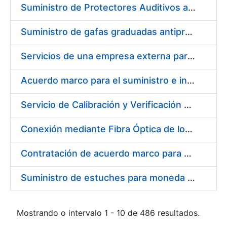
Suministro de Protectores Auditivos a medida para las personas trabajadoras de los Centros de Trabajo de Madrid y Burgos
Suministro de gafas graduadas antiproyecciones para los trabajadores de la FNMT-RCM en los centros de trabajo de Madrid y Burgos
Servicios de una empresa externa para el asesoramiento y resolución de los recursos de alzada que se presentan relacionados con procesos de selección para la FNMT-RCM
Acuerdo marco para el suministro e instalación de persianas, estores y otros complementos
Servicio de Calibración y Verificación Externa de los Equipos de Medición del Servicio de Prevención de la FNMT-RCM
Conexión mediante Fibra Óptica de los Centros de Proceso de Datos (CPDs) de las sedes de la FNMT-RCM de Burgos y Madrid
Contratación de acuerdo marco para el Suministro de Material de Electricidad para la Fábrica Nacional de Moneda y Timbre-Real Casa de la Moneda en su centro de trabajo de Burgos
Suministro de estuches para moneda de 30 €
Mostrando o intervalo 1 - 10 de 486 resultados.