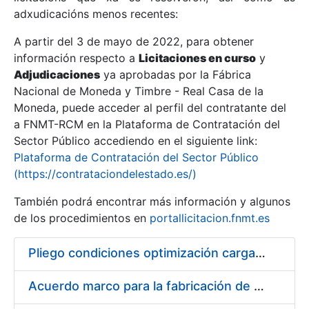
adxudicacións menos recentes:
Mostrar/Ocultar
A partir del 3 de mayo de 2022, para obtener
información respecto a
Licitaciones en curso
y
Mostrar/Ocultar
Adjudicaciones
ya aprobadas por la Fábrica
Mostrar/Ocultar
Nacional de Moneda y Timbre - Real Casa de la
Moneda, puede acceder al perfil del contratante del
a FNMT-RCM en la Plataforma de Contratación del
Sector Público accediendo en el siguiente link:
Plataforma de Contratación del Sector Público
(https://contrataciondelestado.es/)
También podrá encontrar más información y algunos
de los procedimientos en
portallicitacion.fnmt.es
Pliego condiciones optimización cargas compras firmado
Mostrar/Ocultar
Acuerdo marco para la fabricación de piezas