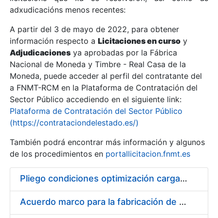
adxudicacións menos recentes:
Mostrar/Ocultar
A partir del 3 de mayo de 2022, para obtener
información respecto a
Licitaciones en curso
y
Mostrar/Ocultar
Adjudicaciones
ya aprobadas por la Fábrica
Mostrar/Ocultar
Nacional de Moneda y Timbre - Real Casa de la
Moneda, puede acceder al perfil del contratante del
a FNMT-RCM en la Plataforma de Contratación del
Sector Público accediendo en el siguiente link:
Plataforma de Contratación del Sector Público
(https://contrataciondelestado.es/)
También podrá encontrar más información y algunos
de los procedimientos en
portallicitacion.fnmt.es
Pliego condiciones optimización cargas compras firmado
Mostrar/Ocultar
Acuerdo marco para la fabricación de piezas