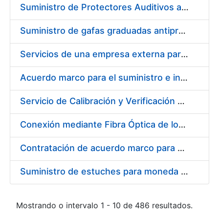
Suministro de Protectores Auditivos a medida para las personas trabajadoras de los Centros de Trabajo de Madrid y Burgos
Suministro de gafas graduadas antiproyecciones para los trabajadores de la FNMT-RCM en los centros de trabajo de Madrid y Burgos
Servicios de una empresa externa para el asesoramiento y resolución de los recursos de alzada que se presentan relacionados con procesos de selección para la FNMT-RCM
Acuerdo marco para el suministro e instalación de persianas, estores y otros complementos
Servicio de Calibración y Verificación Externa de los Equipos de Medición del Servicio de Prevención de la FNMT-RCM
Conexión mediante Fibra Óptica de los Centros de Proceso de Datos (CPDs) de las sedes de la FNMT-RCM de Burgos y Madrid
Contratación de acuerdo marco para el Suministro de Material de Electricidad para la Fábrica Nacional de Moneda y Timbre-Real Casa de la Moneda en su centro de trabajo de Burgos
Suministro de estuches para moneda de 30 €
Mostrando o intervalo 1 - 10 de 486 resultados.