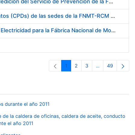
Servicio de Calibración y Verificación Externa de los Equipos de Medición del Servicio de Prevención de la FNMT-RCM
Conexión mediante Fibra Óptica de los Centros de Proceso de Datos (CPDs) de las sedes de la FNMT-RCM de Burgos y Madrid
Contratación de acuerdo marco para el Suministro de Material de Electricidad para la Fábrica Nacional de Moneda y Timbre-Real Casa de la Moneda en su centro de trabajo de Burgos
1
2
3
...
49
Páxina
Páxina
Páxina
Páxinas interme
Páxina
os durante el año 2011
 de la caldera de oficinas, caldera de aceite, conducto
te el año 2011