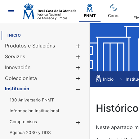
Navegación
FNMT
Ceres
El
INICIO
Produtos e Solucións
Mostrar/Ocul
Servizos
Mostrar/Ocul
Innovación
Mostrar/Ocul
Coleccionista
Mostrar/Ocul
Inicio
Institu
Institución
Mostrar/Ocul
130 Aniversario FNMT
Histórico
Información Institucional
Compromisos
Mostrar/Ocultar
Neste apartado mós
Agenda 2030 y ODS