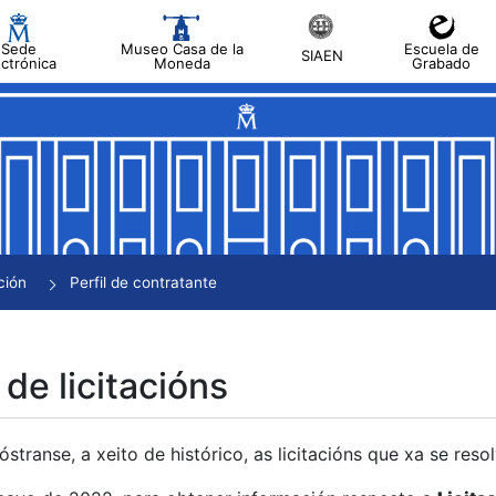
Sede
Museo Casa de la
Escuela de
SIAEN
ectrónica
Moneda
Grabado
tar
tar
tar
tar
ción
Perfil de contratante
tar
 de licitacións
transe, a xeito de histórico, as licitacións que xa se res