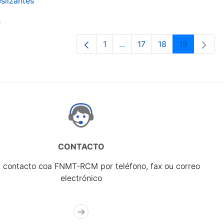
slizantes
s
1
...
17
18
19
Páxina
Páxinas intermedias Use p
Páxina
Páxina
Páxina
CONTACTO
 contacto coa FNMT-RCM por teléfono, fax ou correo
electrónico