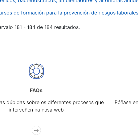
énicos, bacteriostáticos, ambientadores y alfombras antide
ursos de formación para la prevención de riesgos laborale
rvalo 181 - 184 de 184 resultados.
FAQs
úas dúbidas sobre os diferentes procesos que
Póñase en
interveñen na nosa web