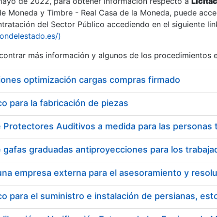
 mayo de 2022, para obtener información respecto a
Licita
de Moneda y Timbre - Real Casa de la Moneda, puede acced
ratación del Sector Público accediendo en el siguiente lin
iondelestado.es/)
ontrar más información y algunos de los procedimientos 
r
iones optimización cargas compras firmado
 para la fabricación de piezas
tar
 para el suministro e instalación de persianas, es