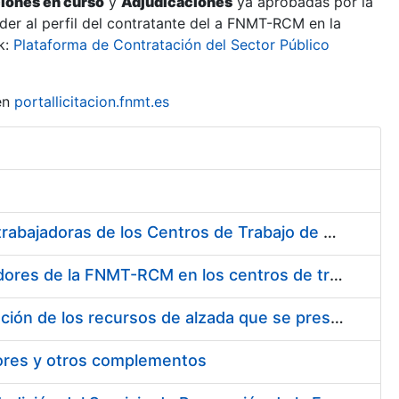
ciones en curso
y
Adjudicaciones
ya aprobadas por la
er al perfil del contratante del a FNMT-RCM en la
k:
Plataforma de Contratación del Sector Público
en
portallicitacion.fnmt.es
Suministro de Protectores Auditivos a medida para las personas trabajadoras de los Centros de Trabajo de Madrid y Burgos
Suministro de gafas graduadas antiproyecciones para los trabajadores de la FNMT-RCM en los centros de trabajo de Madrid y Burgos
Servicios de una empresa externa para el asesoramiento y resolución de los recursos de alzada que se presentan relacionados con procesos de selección para la FNMT-RCM
tores y otros complementos