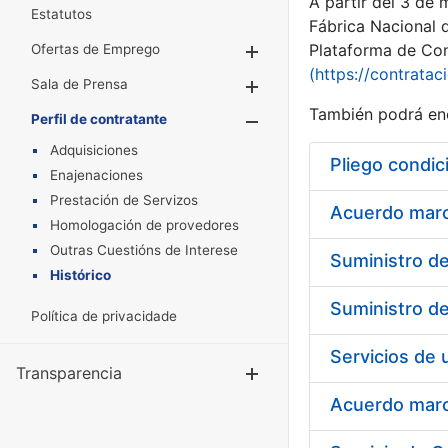
A partir del 3 de
Estatutos
Fábrica Nacional 
Plataforma de Cont
Ofertas de Emprego
Mostrar/Ocultar
(https://contratac
Sala de Prensa
Mostrar/Ocultar
También podrá enc
Perfil de contratante
Mostrar/Oculta
Adquisiciones
Pliego condic
Enajenaciones
Prestación de Servizos
Acuerdo marco
Homologación de provedores
Outras Cuestións de Interese
Histórico
Política de privacidade
Transparencia
Mostrar/Ocul
Acuerdo marco