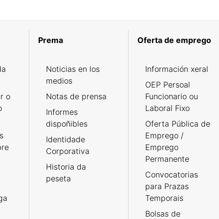
Prema
Oferta de emprego
da
Noticias en los
Información xeral
medios
OEP Persoal
r o
Notas de prensa
Funcionario ou
o
Laboral Fixo
Informes
dispoñibles
Oferta Pública de
s
Emprego /
Identidade
bre
Emprego
Corporativa
Permanente
Historia da
Convocatorias
peseta
para Prazas
rga
Temporais
Bolsas de