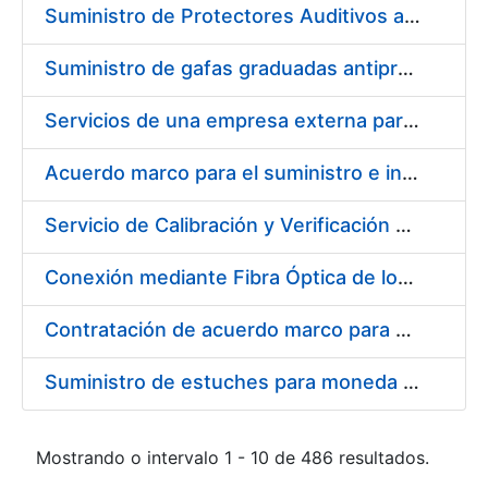
Suministro de Protectores Auditivos a medida para las personas trabajadoras de los Centros de Trabajo de Madrid y Burgos
Suministro de gafas graduadas antiproyecciones para los trabajadores de la FNMT-RCM en los centros de trabajo de Madrid y Burgos
Servicios de una empresa externa para el asesoramiento y resolución de los recursos de alzada que se presentan relacionados con procesos de selección para la FNMT-RCM
Acuerdo marco para el suministro e instalación de persianas, estores y otros complementos
Servicio de Calibración y Verificación Externa de los Equipos de Medición del Servicio de Prevención de la FNMT-RCM
Conexión mediante Fibra Óptica de los Centros de Proceso de Datos (CPDs) de las sedes de la FNMT-RCM de Burgos y Madrid
Contratación de acuerdo marco para el Suministro de Material de Electricidad para la Fábrica Nacional de Moneda y Timbre-Real Casa de la Moneda en su centro de trabajo de Burgos
Suministro de estuches para moneda de 30 €
Mostrando o intervalo 1 - 10 de 486 resultados.