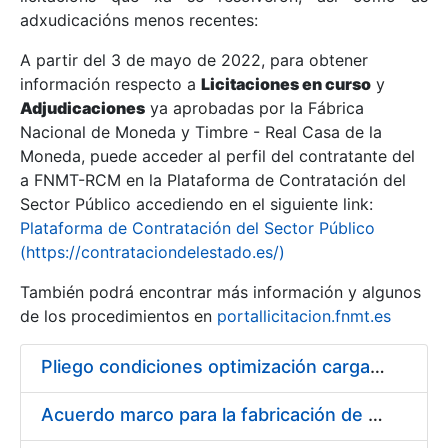
adxudicacións menos recentes:
Mostrar/Ocultar
A partir del 3 de mayo de 2022, para obtener
información respecto a
Licitaciones en curso
y
Mostrar/Ocultar
Adjudicaciones
ya aprobadas por la Fábrica
Mostrar/Ocultar
Nacional de Moneda y Timbre - Real Casa de la
Moneda, puede acceder al perfil del contratante del
a FNMT-RCM en la Plataforma de Contratación del
Sector Público accediendo en el siguiente link:
Plataforma de Contratación del Sector Público
(https://contrataciondelestado.es/)
También podrá encontrar más información y algunos
de los procedimientos en
portallicitacion.fnmt.es
Pliego condiciones optimización cargas compras firmado
Mostrar/Ocultar
Acuerdo marco para la fabricación de piezas