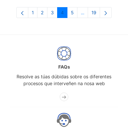
1
2
3
4
5
...
19
Páxina
Páxina
Páxina
Páxina
Páxina
Páxinas intermedias 
Páxina
FAQs
Resolve as túas dúbidas sobre os diferentes
procesos que interveñen na nosa web