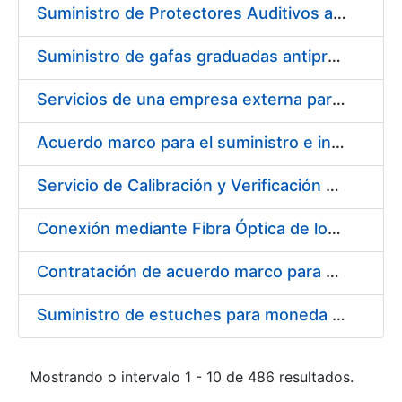
Suministro de Protectores Auditivos a medida para las personas trabajadoras de los Centros de Trabajo de Madrid y Burgos
Suministro de gafas graduadas antiproyecciones para los trabajadores de la FNMT-RCM en los centros de trabajo de Madrid y Burgos
Servicios de una empresa externa para el asesoramiento y resolución de los recursos de alzada que se presentan relacionados con procesos de selección para la FNMT-RCM
Acuerdo marco para el suministro e instalación de persianas, estores y otros complementos
Servicio de Calibración y Verificación Externa de los Equipos de Medición del Servicio de Prevención de la FNMT-RCM
Conexión mediante Fibra Óptica de los Centros de Proceso de Datos (CPDs) de las sedes de la FNMT-RCM de Burgos y Madrid
Contratación de acuerdo marco para el Suministro de Material de Electricidad para la Fábrica Nacional de Moneda y Timbre-Real Casa de la Moneda en su centro de trabajo de Burgos
Suministro de estuches para moneda de 30 €
Mostrando o intervalo 1 - 10 de 486 resultados.