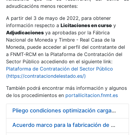
adxudicacións menos recentes:
Mostrar/Ocultar
A partir del 3 de mayo de 2022, para obtener
información respecto a
Licitaciones en curso
y
Mostrar/Ocultar
Adjudicaciones
ya aprobadas por la Fábrica
Mostrar/Ocultar
Nacional de Moneda y Timbre - Real Casa de la
Moneda, puede acceder al perfil del contratante del
a FNMT-RCM en la Plataforma de Contratación del
Sector Público accediendo en el siguiente link:
Plataforma de Contratación del Sector Público
(https://contrataciondelestado.es/)
También podrá encontrar más información y algunos
de los procedimientos en
portallicitacion.fnmt.es
Pliego condiciones optimización cargas compras firmado
Mostrar/Ocultar
Acuerdo marco para la fabricación de piezas