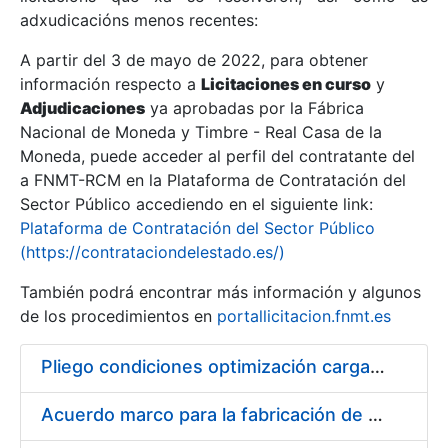
adxudicacións menos recentes:
Mostrar/Ocultar
A partir del 3 de mayo de 2022, para obtener
información respecto a
Licitaciones en curso
y
Mostrar/Ocultar
Adjudicaciones
ya aprobadas por la Fábrica
Mostrar/Ocultar
Nacional de Moneda y Timbre - Real Casa de la
Moneda, puede acceder al perfil del contratante del
a FNMT-RCM en la Plataforma de Contratación del
Sector Público accediendo en el siguiente link:
Plataforma de Contratación del Sector Público
(https://contrataciondelestado.es/)
También podrá encontrar más información y algunos
de los procedimientos en
portallicitacion.fnmt.es
Pliego condiciones optimización cargas compras firmado
Mostrar/Ocultar
Acuerdo marco para la fabricación de piezas