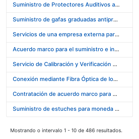
Suministro de Protectores Auditivos a medida para las personas trabajadoras de los Centros de Trabajo de Madrid y Burgos
Suministro de gafas graduadas antiproyecciones para los trabajadores de la FNMT-RCM en los centros de trabajo de Madrid y Burgos
Servicios de una empresa externa para el asesoramiento y resolución de los recursos de alzada que se presentan relacionados con procesos de selección para la FNMT-RCM
Acuerdo marco para el suministro e instalación de persianas, estores y otros complementos
Servicio de Calibración y Verificación Externa de los Equipos de Medición del Servicio de Prevención de la FNMT-RCM
Conexión mediante Fibra Óptica de los Centros de Proceso de Datos (CPDs) de las sedes de la FNMT-RCM de Burgos y Madrid
Contratación de acuerdo marco para el Suministro de Material de Electricidad para la Fábrica Nacional de Moneda y Timbre-Real Casa de la Moneda en su centro de trabajo de Burgos
Suministro de estuches para moneda de 30 €
Mostrando o intervalo 1 - 10 de 486 resultados.