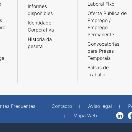
o
Laboral Fixo
Informes
dispoñibles
Oferta Pública de
s
Emprego /
Identidade
bre
Emprego
Corporativa
Permanente
Historia da
Convocatorias
peseta
para Prazas
rga
Temporais
Bolsas de
Traballo
ntas Frecuentes
Contacto
Aviso legal
P
Mapa Web
LinkedIn
Facebook
WhatsAp