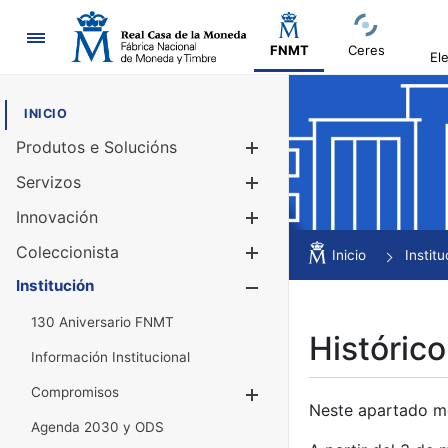
Navegación
FNMT
Ceres
El
INICIO
Produtos e Solucións
Mostrar/Ocul
Servizos
Mostrar/Ocul
Innovación
Mostrar/Ocul
Coleccionista
Mostrar/Ocul
Inicio
Institu
Institución
Mostrar/Ocul
130 Aniversario FNMT
Histórico
Información Institucional
Compromisos
Mostrar/Ocultar
Neste apartado mós
Agenda 2030 y ODS