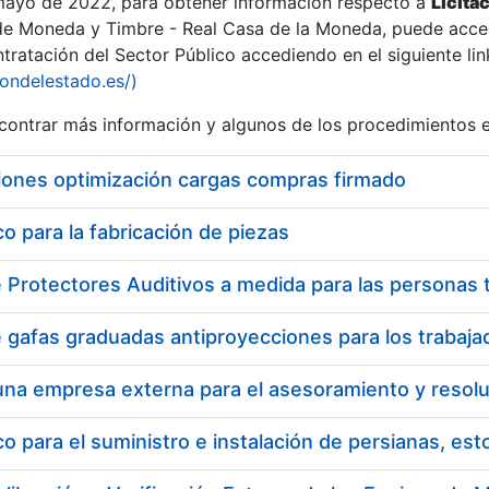
 mayo de 2022, para obtener información respecto a
Licita
de Moneda y Timbre - Real Casa de la Moneda, puede acced
ratación del Sector Público accediendo en el siguiente lin
iondelestado.es/)
ontrar más información y algunos de los procedimientos 
r
iones optimización cargas compras firmado
 para la fabricación de piezas
tar
 para el suministro e instalación de persianas, es