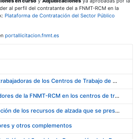
ciones en curso
y
Adjudicaciones
ya aprobadas por la
er al perfil del contratante del a FNMT-RCM en la
k:
Plataforma de Contratación del Sector Público
en
portallicitacion.fnmt.es
Suministro de Protectores Auditivos a medida para las personas trabajadoras de los Centros de Trabajo de Madrid y Burgos
Suministro de gafas graduadas antiproyecciones para los trabajadores de la FNMT-RCM en los centros de trabajo de Madrid y Burgos
Servicios de una empresa externa para el asesoramiento y resolución de los recursos de alzada que se presentan relacionados con procesos de selección para la FNMT-RCM
tores y otros complementos