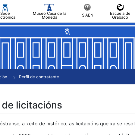
Sede
Museo Casa de la
Escuela de
SIAEN
ectrónica
Moneda
Grabado
tar
tar
tar
tar
ción
Perfil de contratante
tar
 de licitacións
transe, a xeito de histórico, as licitacións que xa se res