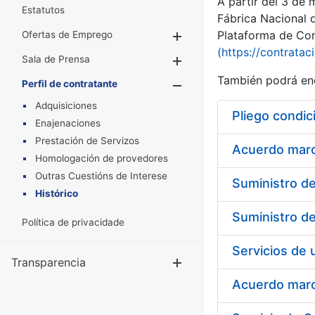
A partir del 3 de
Estatutos
Fábrica Nacional 
Plataforma de Cont
Ofertas de Emprego
Mostrar/Ocultar
(https://contratac
Sala de Prensa
Mostrar/Ocultar
También podrá enc
Perfil de contratante
Mostrar/Oculta
Adquisiciones
Pliego condic
Enajenaciones
Prestación de Servizos
Acuerdo marco
Homologación de provedores
Outras Cuestións de Interese
Histórico
Política de privacidade
Transparencia
Mostrar/Ocul
Acuerdo marco