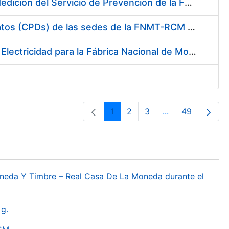
Servicio de Calibración y Verificación Externa de los Equipos de Medición del Servicio de Prevención de la FNMT-RCM
Conexión mediante Fibra Óptica de los Centros de Proceso de Datos (CPDs) de las sedes de la FNMT-RCM de Burgos y Madrid
Contratación de acuerdo marco para el Suministro de Material de Electricidad para la Fábrica Nacional de Moneda y Timbre-Real Casa de la Moneda en su centro de trabajo de Burgos
1
2
3
...
49
Páxina
Páxina
Páxina
Páxinas interme
Páxina
oneda Y Timbre – Real Casa De La Moneda durante el
g.