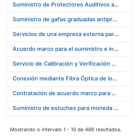
Suministro de Protectores Auditivos a medida para las personas trabajadoras de los Centros de Trabajo de Madrid y Burgos
Suministro de gafas graduadas antiproyecciones para los trabajadores de la FNMT-RCM en los centros de trabajo de Madrid y Burgos
Servicios de una empresa externa para el asesoramiento y resolución de los recursos de alzada que se presentan relacionados con procesos de selección para la FNMT-RCM
Acuerdo marco para el suministro e instalación de persianas, estores y otros complementos
Servicio de Calibración y Verificación Externa de los Equipos de Medición del Servicio de Prevención de la FNMT-RCM
Conexión mediante Fibra Óptica de los Centros de Proceso de Datos (CPDs) de las sedes de la FNMT-RCM de Burgos y Madrid
Contratación de acuerdo marco para el Suministro de Material de Electricidad para la Fábrica Nacional de Moneda y Timbre-Real Casa de la Moneda en su centro de trabajo de Burgos
Suministro de estuches para moneda de 30 €
Mostrando o intervalo 1 - 10 de 486 resultados.