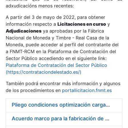
adxudicacións menos recentes:
Mostrar/Ocultar
A partir del 3 de mayo de 2022, para obtener
información respecto a
Licitaciones en curso
y
Mostrar/Ocultar
Adjudicaciones
ya aprobadas por la Fábrica
Mostrar/Ocultar
Nacional de Moneda y Timbre - Real Casa de la
Moneda, puede acceder al perfil del contratante del
a FNMT-RCM en la Plataforma de Contratación del
Sector Público accediendo en el siguiente link:
Plataforma de Contratación del Sector Público
(https://contrataciondelestado.es/)
También podrá encontrar más información y algunos
de los procedimientos en
portallicitacion.fnmt.es
Pliego condiciones optimización cargas compras firmado
Mostrar/Ocultar
Acuerdo marco para la fabricación de piezas