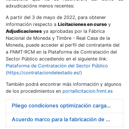
adxudicacións menos recentes:
Mostrar/Ocultar
A partir del 3 de mayo de 2022, para obtener
información respecto a
Licitaciones en curso
y
Mostrar/Ocultar
Adjudicaciones
ya aprobadas por la Fábrica
Mostrar/Ocultar
Nacional de Moneda y Timbre - Real Casa de la
Moneda, puede acceder al perfil del contratante del
a FNMT-RCM en la Plataforma de Contratación del
Sector Público accediendo en el siguiente link:
Plataforma de Contratación del Sector Público
(https://contrataciondelestado.es/)
También podrá encontrar más información y algunos
de los procedimientos en
portallicitacion.fnmt.es
Pliego condiciones optimización cargas compras firmado
Mostrar/Ocultar
Acuerdo marco para la fabricación de piezas