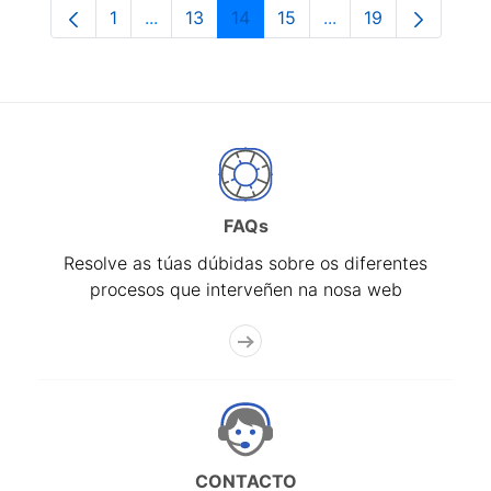
1
...
13
14
15
...
19
Páxina
Páxinas intermedias Use pestaña para na
Páxina
Páxina
Páxina
Páxinas intermedia
Páxina
FAQs
Resolve as túas dúbidas sobre os diferentes
procesos que interveñen na nosa web
CONTACTO