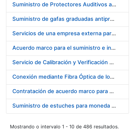
Suministro de Protectores Auditivos a medida para las personas trabajadoras de los Centros de Trabajo de Madrid y Burgos
Suministro de gafas graduadas antiproyecciones para los trabajadores de la FNMT-RCM en los centros de trabajo de Madrid y Burgos
Servicios de una empresa externa para el asesoramiento y resolución de los recursos de alzada que se presentan relacionados con procesos de selección para la FNMT-RCM
Acuerdo marco para el suministro e instalación de persianas, estores y otros complementos
Servicio de Calibración y Verificación Externa de los Equipos de Medición del Servicio de Prevención de la FNMT-RCM
Conexión mediante Fibra Óptica de los Centros de Proceso de Datos (CPDs) de las sedes de la FNMT-RCM de Burgos y Madrid
Contratación de acuerdo marco para el Suministro de Material de Electricidad para la Fábrica Nacional de Moneda y Timbre-Real Casa de la Moneda en su centro de trabajo de Burgos
Suministro de estuches para moneda de 30 €
Mostrando o intervalo 1 - 10 de 486 resultados.