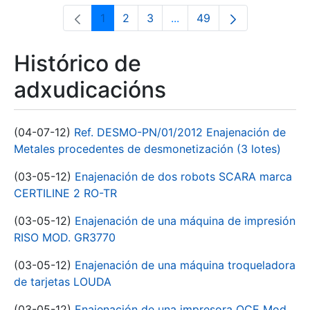
1
2
3
...
49
Páxina
Páxina
Páxina
Páxinas intermedias Use 
Páxina
Histórico de
adxudicacións
(04-07-12)
Ref. DESMO-PN/01/2012 Enajenación de
Metales procedentes de desmonetización (3 lotes)
(03-05-12)
Enajenación de dos robots SCARA marca
CERTILINE 2 RO-TR
(03-05-12)
Enajenación de una máquina de impresión
RISO MOD. GR3770
(03-05-12)
Enajenación de una máquina troqueladora
de tarjetas LOUDA
(03-05-12)
Enajenación de una impresora OCE Mod.