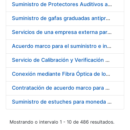
Suministro de Protectores Auditivos a medida para las personas trabajadoras de los Centros de Trabajo de Madrid y Burgos
Suministro de gafas graduadas antiproyecciones para los trabajadores de la FNMT-RCM en los centros de trabajo de Madrid y Burgos
Servicios de una empresa externa para el asesoramiento y resolución de los recursos de alzada que se presentan relacionados con procesos de selección para la FNMT-RCM
Acuerdo marco para el suministro e instalación de persianas, estores y otros complementos
Servicio de Calibración y Verificación Externa de los Equipos de Medición del Servicio de Prevención de la FNMT-RCM
Conexión mediante Fibra Óptica de los Centros de Proceso de Datos (CPDs) de las sedes de la FNMT-RCM de Burgos y Madrid
Contratación de acuerdo marco para el Suministro de Material de Electricidad para la Fábrica Nacional de Moneda y Timbre-Real Casa de la Moneda en su centro de trabajo de Burgos
Suministro de estuches para moneda de 30 €
Mostrando o intervalo 1 - 10 de 486 resultados.