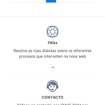
Páxina
Páxinas intermedias Use pestaña para na
Páxina
Páxina
Páxina
Páxina
Páxina
FAQs
Resolve as túas dúbidas sobre os diferentes
procesos que interveñen na nosa web
CONTACTO