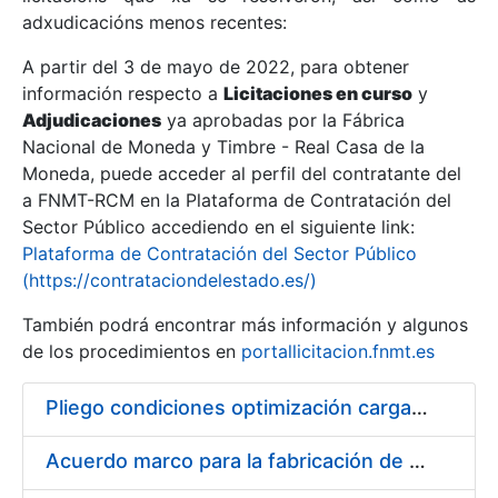
adxudicacións menos recentes:
Mostrar/Ocultar
A partir del 3 de mayo de 2022, para obtener
información respecto a
Licitaciones en curso
y
Mostrar/Ocultar
Adjudicaciones
ya aprobadas por la Fábrica
Mostrar/Ocultar
Nacional de Moneda y Timbre - Real Casa de la
Moneda, puede acceder al perfil del contratante del
a FNMT-RCM en la Plataforma de Contratación del
Sector Público accediendo en el siguiente link:
Plataforma de Contratación del Sector Público
(https://contrataciondelestado.es/)
También podrá encontrar más información y algunos
de los procedimientos en
portallicitacion.fnmt.es
Pliego condiciones optimización cargas compras firmado
Mostrar/Ocultar
Acuerdo marco para la fabricación de piezas