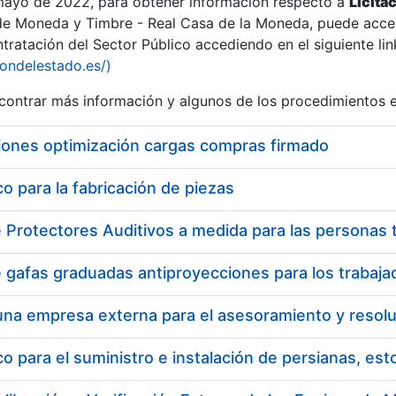
 mayo de 2022, para obtener información respecto a
Licita
de Moneda y Timbre - Real Casa de la Moneda, puede acced
ratación del Sector Público accediendo en el siguiente lin
iondelestado.es/)
ontrar más información y algunos de los procedimientos 
r
iones optimización cargas compras firmado
 para la fabricación de piezas
tar
 para el suministro e instalación de persianas, es