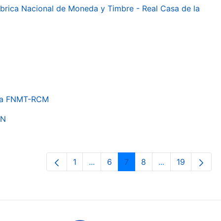
 Fábrica Nacional de Moneda y Timbre - Real Casa de la
e la FNMT-RCM
ON
1
...
6
7
8
...
19
Páxina
Páxinas intermedias Use pestaña p
Páxina
Páxina
Páxina
Páxinas interme
Páxina