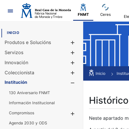
Navegación
FNMT
Ceres
El
INICIO
Produtos e Solucións
Mostrar/Ocul
Servizos
Mostrar/Ocul
Innovación
Mostrar/Ocul
Coleccionista
Mostrar/Ocul
Inicio
Institu
Institución
Mostrar/Ocul
130 Aniversario FNMT
Histórico
Información Institucional
Compromisos
Mostrar/Ocultar
Neste apartado mós
Agenda 2030 y ODS