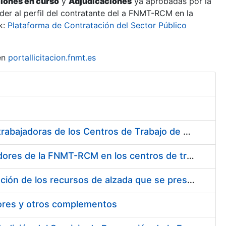
ciones en curso
y
Adjudicaciones
ya aprobadas por la
er al perfil del contratante del a FNMT-RCM en la
k:
Plataforma de Contratación del Sector Público
en
portallicitacion.fnmt.es
Suministro de Protectores Auditivos a medida para las personas trabajadoras de los Centros de Trabajo de Madrid y Burgos
Suministro de gafas graduadas antiproyecciones para los trabajadores de la FNMT-RCM en los centros de trabajo de Madrid y Burgos
Servicios de una empresa externa para el asesoramiento y resolución de los recursos de alzada que se presentan relacionados con procesos de selección para la FNMT-RCM
tores y otros complementos