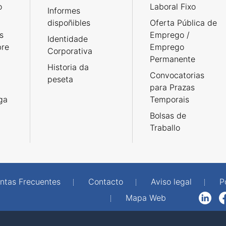
o
Laboral Fixo
Informes
dispoñibles
Oferta Pública de
s
Emprego /
Identidade
bre
Emprego
Corporativa
Permanente
Historia da
Convocatorias
peseta
para Prazas
rga
Temporais
Bolsas de
Traballo
ntas Frecuentes
Contacto
Aviso legal
P
Mapa Web
LinkedIn
Facebook
WhatsAp