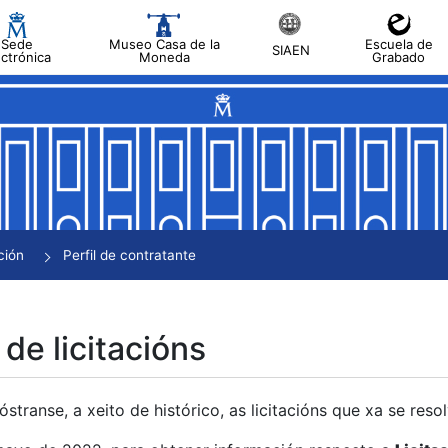
Sede
Museo Casa de la
Escuela de
SIAEN
ectrónica
Moneda
Grabado
tar
tar
tar
tar
ción
Perfil de contratante
tar
 de licitacións
transe, a xeito de histórico, as licitacións que xa se res