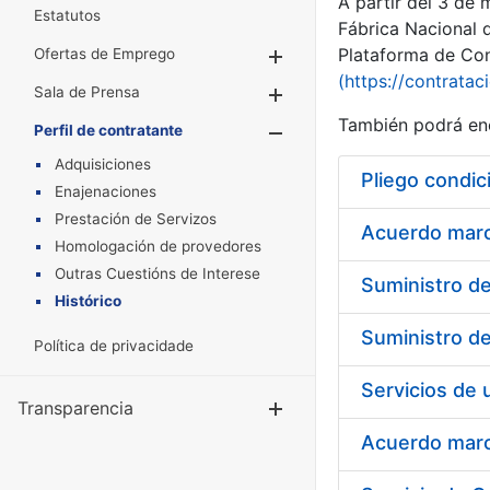
A partir del 3 de
Estatutos
Fábrica Nacional 
Plataforma de Cont
Ofertas de Emprego
Mostrar/Ocultar
(https://contratac
Sala de Prensa
Mostrar/Ocultar
También podrá enc
Perfil de contratante
Mostrar/Oculta
Adquisiciones
Pliego condic
Enajenaciones
Prestación de Servizos
Acuerdo marco
Homologación de provedores
Outras Cuestións de Interese
Histórico
Política de privacidade
Transparencia
Mostrar/Ocul
Acuerdo marco