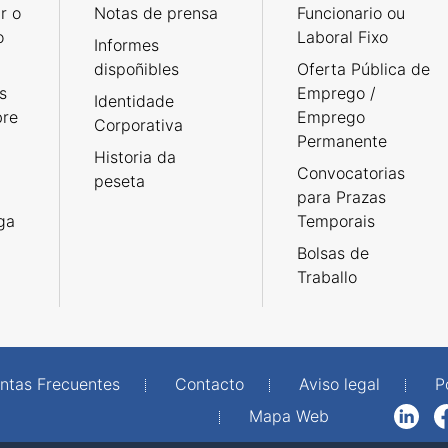
r o
Notas de prensa
Funcionario ou
o
Laboral Fixo
Informes
dispoñibles
Oferta Pública de
s
Emprego /
Identidade
bre
Emprego
Corporativa
Permanente
Historia da
Convocatorias
peseta
para Prazas
rga
Temporais
Bolsas de
Traballo
ntas Frecuentes
Contacto
Aviso legal
P
Mapa Web
LinkedIn
Facebook
WhatsAp