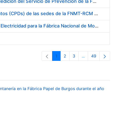
Servicio de Calibración y Verificación Externa de los Equipos de Medición del Servicio de Prevención de la FNMT-RCM
Conexión mediante Fibra Óptica de los Centros de Proceso de Datos (CPDs) de las sedes de la FNMT-RCM de Burgos y Madrid
Contratación de acuerdo marco para el Suministro de Material de Electricidad para la Fábrica Nacional de Moneda y Timbre-Real Casa de la Moneda en su centro de trabajo de Burgos
1
2
3
...
49
Páxina
Páxina
Páxina
Páxinas interme
Páxina
ontanería en la Fábrica Papel de Burgos durante el año