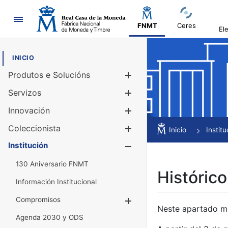
Navegación
FNMT
Ceres
El
INICIO
Produtos e Solucións
Mostrar/Ocul
Servizos
Mostrar/Ocul
Innovación
Mostrar/Ocul
Coleccionista
Mostrar/Ocul
Inicio
Institu
Institución
Mostrar/Ocul
130 Aniversario FNMT
Histórico
Información Institucional
Compromisos
Mostrar/Ocultar
Neste apartado mós
Agenda 2030 y ODS