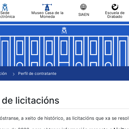
Sede
Museo Casa de la
Escuela de
SIAEN
ectrónica
Moneda
Grabado
tar
tar
tar
tar
ción
Perfil de contratante
tar
 de licitacións
transe, a xeito de histórico, as licitacións que xa se res