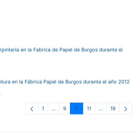
arpintería en la Fabrica de Papel de Burgos durante el
intura en la Fábrica Papel de Burgos durante el año 2012
2
1
...
9
10
11
...
19
Páxina
Páxinas intermedias Use pestaña pa
Páxina
Páxina
Páxina
Páxinas interme
Páxina