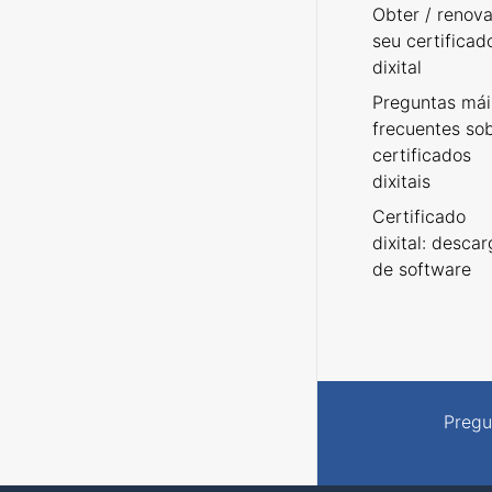
Obter / renova
seu certificad
dixital
Preguntas mái
frecuentes so
certificados
dixitais
Certificado
dixital: desca
de software
Pregu