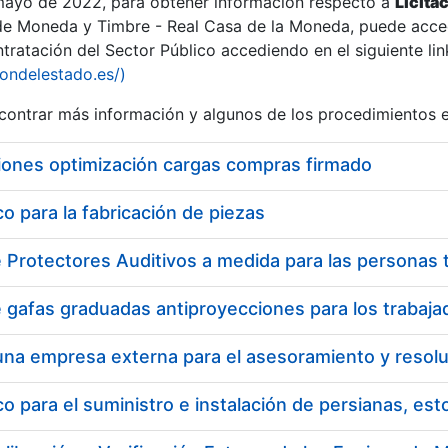
 mayo de 2022, para obtener información respecto a
Licita
de Moneda y Timbre - Real Casa de la Moneda, puede acced
ratación del Sector Público accediendo en el siguiente lin
iondelestado.es/)
ontrar más información y algunos de los procedimientos 
r
iones optimización cargas compras firmado
 para la fabricación de piezas
tar
 para el suministro e instalación de persianas, es