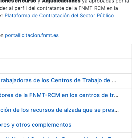
ciones en curso
y
Adjudicaciones
ya aprobadas por la
er al perfil del contratante del a FNMT-RCM en la
k:
Plataforma de Contratación del Sector Público
en
portallicitacion.fnmt.es
Suministro de Protectores Auditivos a medida para las personas trabajadoras de los Centros de Trabajo de Madrid y Burgos
Suministro de gafas graduadas antiproyecciones para los trabajadores de la FNMT-RCM en los centros de trabajo de Madrid y Burgos
Servicios de una empresa externa para el asesoramiento y resolución de los recursos de alzada que se presentan relacionados con procesos de selección para la FNMT-RCM
tores y otros complementos