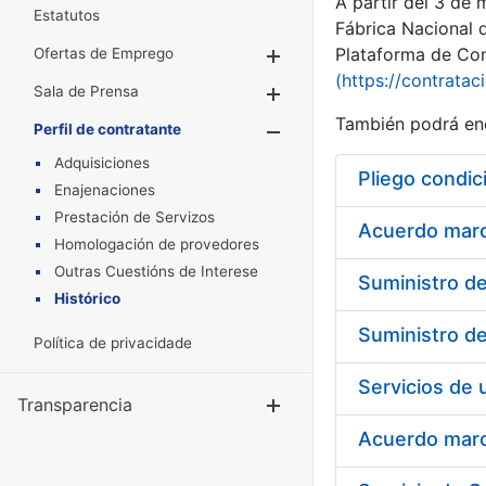
A partir del 3 de
Estatutos
Fábrica Nacional 
Plataforma de Cont
Ofertas de Emprego
Mostrar/Ocultar
(https://contratac
Sala de Prensa
Mostrar/Ocultar
También podrá enc
Perfil de contratante
Mostrar/Oculta
Adquisiciones
Pliego condic
Enajenaciones
Prestación de Servizos
Acuerdo marco
Homologación de provedores
Outras Cuestións de Interese
Histórico
Política de privacidade
Transparencia
Mostrar/Ocul
Acuerdo marco