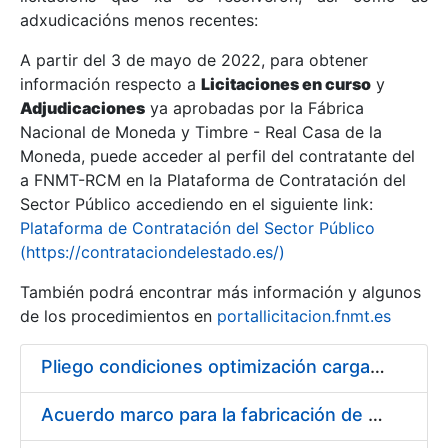
adxudicacións menos recentes:
Mostrar/Ocultar
A partir del 3 de mayo de 2022, para obtener
información respecto a
Licitaciones en curso
y
Mostrar/Ocultar
Adjudicaciones
ya aprobadas por la Fábrica
Mostrar/Ocultar
Nacional de Moneda y Timbre - Real Casa de la
Moneda, puede acceder al perfil del contratante del
a FNMT-RCM en la Plataforma de Contratación del
Sector Público accediendo en el siguiente link:
Plataforma de Contratación del Sector Público
(https://contrataciondelestado.es/)
También podrá encontrar más información y algunos
de los procedimientos en
portallicitacion.fnmt.es
Pliego condiciones optimización cargas compras firmado
Mostrar/Ocultar
Acuerdo marco para la fabricación de piezas