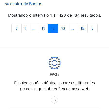
su centro de Burgos
Mostrando o intervalo 111 - 120 de 184 resultados.
1
...
11
12
13
...
19
Páxina
Páxinas intermedias Use pestaña para na
Páxina
Páxina
Páxina
Páxinas intermedia
Páxina
FAQs
Resolve as túas dúbidas sobre os diferentes
procesos que interveñen na nosa web