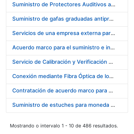
Suministro de Protectores Auditivos a medida para las personas trabajadoras de los Centros de Trabajo de Madrid y Burgos
Suministro de gafas graduadas antiproyecciones para los trabajadores de la FNMT-RCM en los centros de trabajo de Madrid y Burgos
Servicios de una empresa externa para el asesoramiento y resolución de los recursos de alzada que se presentan relacionados con procesos de selección para la FNMT-RCM
Acuerdo marco para el suministro e instalación de persianas, estores y otros complementos
Servicio de Calibración y Verificación Externa de los Equipos de Medición del Servicio de Prevención de la FNMT-RCM
Conexión mediante Fibra Óptica de los Centros de Proceso de Datos (CPDs) de las sedes de la FNMT-RCM de Burgos y Madrid
Contratación de acuerdo marco para el Suministro de Material de Electricidad para la Fábrica Nacional de Moneda y Timbre-Real Casa de la Moneda en su centro de trabajo de Burgos
Suministro de estuches para moneda de 30 €
Mostrando o intervalo 1 - 10 de 486 resultados.