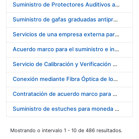
Suministro de Protectores Auditivos a medida para las personas trabajadoras de los Centros de Trabajo de Madrid y Burgos
Suministro de gafas graduadas antiproyecciones para los trabajadores de la FNMT-RCM en los centros de trabajo de Madrid y Burgos
Servicios de una empresa externa para el asesoramiento y resolución de los recursos de alzada que se presentan relacionados con procesos de selección para la FNMT-RCM
Acuerdo marco para el suministro e instalación de persianas, estores y otros complementos
Servicio de Calibración y Verificación Externa de los Equipos de Medición del Servicio de Prevención de la FNMT-RCM
Conexión mediante Fibra Óptica de los Centros de Proceso de Datos (CPDs) de las sedes de la FNMT-RCM de Burgos y Madrid
Contratación de acuerdo marco para el Suministro de Material de Electricidad para la Fábrica Nacional de Moneda y Timbre-Real Casa de la Moneda en su centro de trabajo de Burgos
Suministro de estuches para moneda de 30 €
Mostrando o intervalo 1 - 10 de 486 resultados.