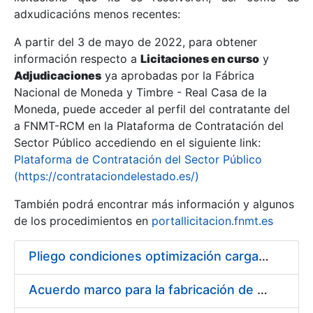
adxudicacións menos recentes:
Mostrar/Ocultar
A partir del 3 de mayo de 2022, para obtener
información respecto a
Licitaciones en curso
y
Mostrar/Ocultar
Adjudicaciones
ya aprobadas por la Fábrica
Mostrar/Ocultar
Nacional de Moneda y Timbre - Real Casa de la
Moneda, puede acceder al perfil del contratante del
a FNMT-RCM en la Plataforma de Contratación del
Sector Público accediendo en el siguiente link:
Plataforma de Contratación del Sector Público
(https://contrataciondelestado.es/)
También podrá encontrar más información y algunos
de los procedimientos en
portallicitacion.fnmt.es
Pliego condiciones optimización cargas compras firmado
Mostrar/Ocultar
Acuerdo marco para la fabricación de piezas