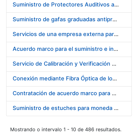
Suministro de Protectores Auditivos a medida para las personas trabajadoras de los Centros de Trabajo de Madrid y Burgos
Suministro de gafas graduadas antiproyecciones para los trabajadores de la FNMT-RCM en los centros de trabajo de Madrid y Burgos
Servicios de una empresa externa para el asesoramiento y resolución de los recursos de alzada que se presentan relacionados con procesos de selección para la FNMT-RCM
Acuerdo marco para el suministro e instalación de persianas, estores y otros complementos
Servicio de Calibración y Verificación Externa de los Equipos de Medición del Servicio de Prevención de la FNMT-RCM
Conexión mediante Fibra Óptica de los Centros de Proceso de Datos (CPDs) de las sedes de la FNMT-RCM de Burgos y Madrid
Contratación de acuerdo marco para el Suministro de Material de Electricidad para la Fábrica Nacional de Moneda y Timbre-Real Casa de la Moneda en su centro de trabajo de Burgos
Suministro de estuches para moneda de 30 €
Mostrando o intervalo 1 - 10 de 486 resultados.