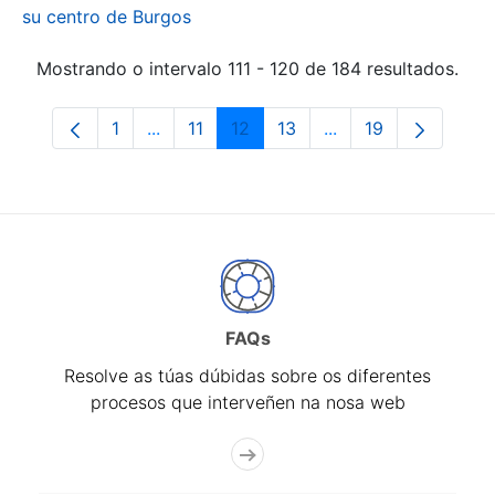
su centro de Burgos
Mostrando o intervalo 111 - 120 de 184 resultados.
1
...
11
12
13
...
19
Páxina
Páxinas intermedias Use pestaña para na
Páxina
Páxina
Páxina
Páxinas intermedia
Páxina
FAQs
Resolve as túas dúbidas sobre os diferentes
procesos que interveñen na nosa web