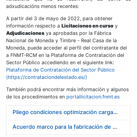
adxudicacións menos recentes:
Mostrar/Ocultar
A partir del 3 de mayo de 2022, para obtener
información respecto a
Licitaciones en curso
y
Mostrar/Ocultar
Adjudicaciones
ya aprobadas por la Fábrica
Mostrar/Ocultar
Nacional de Moneda y Timbre - Real Casa de la
Moneda, puede acceder al perfil del contratante del
a FNMT-RCM en la Plataforma de Contratación del
Sector Público accediendo en el siguiente link:
Plataforma de Contratación del Sector Público
(https://contrataciondelestado.es/)
También podrá encontrar más información y algunos
de los procedimientos en
portallicitacion.fnmt.es
Pliego condiciones optimización cargas compras firmado
Mostrar/Ocultar
Acuerdo marco para la fabricación de piezas