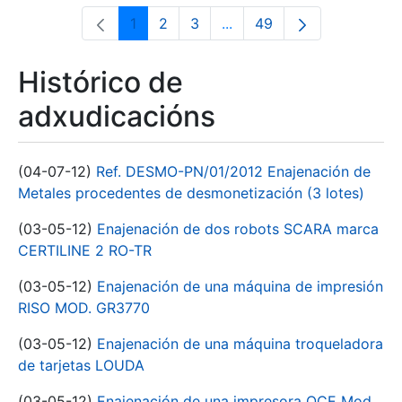
1
2
3
...
49
Páxina
Páxina
Páxina
Páxinas intermedias Use 
Páxina
Histórico de
adxudicacións
(04-07-12)
Ref. DESMO-PN/01/2012 Enajenación de
Metales procedentes de desmonetización (3 lotes)
(03-05-12)
Enajenación de dos robots SCARA marca
CERTILINE 2 RO-TR
(03-05-12)
Enajenación de una máquina de impresión
RISO MOD. GR3770
(03-05-12)
Enajenación de una máquina troqueladora
de tarjetas LOUDA
(03-05-12)
Enajenación de una impresora OCE Mod.