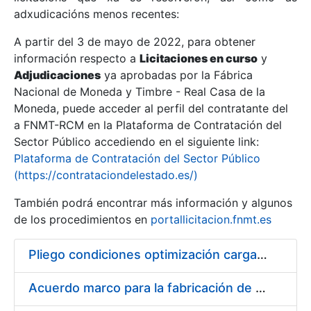
adxudicacións menos recentes:
Mostrar/Ocultar
A partir del 3 de mayo de 2022, para obtener
información respecto a
Licitaciones en curso
y
Mostrar/Ocultar
Adjudicaciones
ya aprobadas por la Fábrica
Mostrar/Ocultar
Nacional de Moneda y Timbre - Real Casa de la
Moneda, puede acceder al perfil del contratante del
a FNMT-RCM en la Plataforma de Contratación del
Sector Público accediendo en el siguiente link:
Plataforma de Contratación del Sector Público
(https://contrataciondelestado.es/)
También podrá encontrar más información y algunos
de los procedimientos en
portallicitacion.fnmt.es
Pliego condiciones optimización cargas compras firmado
Mostrar/Ocultar
Acuerdo marco para la fabricación de piezas