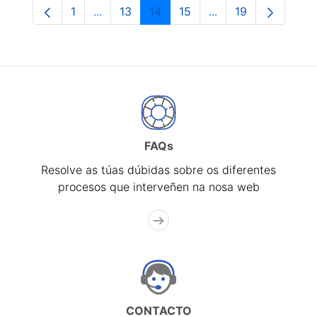
1
...
13
14
15
...
19
Páxina
Páxinas intermedias Use pestaña para na
Páxina
Páxina
Páxina
Páxinas intermedia
Páxina
FAQs
Resolve as túas dúbidas sobre os diferentes
procesos que interveñen na nosa web
CONTACTO