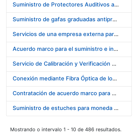
Suministro de Protectores Auditivos a medida para las personas trabajadoras de los Centros de Trabajo de Madrid y Burgos
Suministro de gafas graduadas antiproyecciones para los trabajadores de la FNMT-RCM en los centros de trabajo de Madrid y Burgos
Servicios de una empresa externa para el asesoramiento y resolución de los recursos de alzada que se presentan relacionados con procesos de selección para la FNMT-RCM
Acuerdo marco para el suministro e instalación de persianas, estores y otros complementos
Servicio de Calibración y Verificación Externa de los Equipos de Medición del Servicio de Prevención de la FNMT-RCM
Conexión mediante Fibra Óptica de los Centros de Proceso de Datos (CPDs) de las sedes de la FNMT-RCM de Burgos y Madrid
Contratación de acuerdo marco para el Suministro de Material de Electricidad para la Fábrica Nacional de Moneda y Timbre-Real Casa de la Moneda en su centro de trabajo de Burgos
Suministro de estuches para moneda de 30 €
Mostrando o intervalo 1 - 10 de 486 resultados.