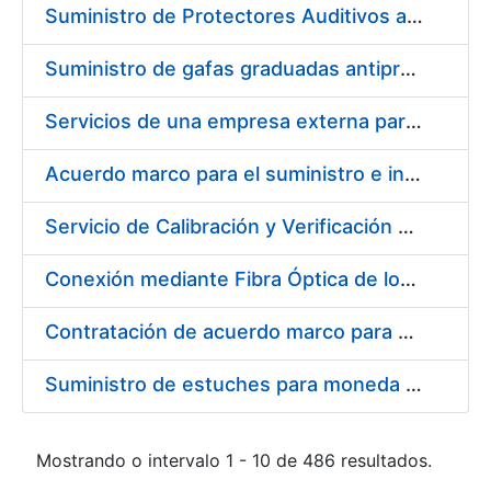
Suministro de Protectores Auditivos a medida para las personas trabajadoras de los Centros de Trabajo de Madrid y Burgos
Suministro de gafas graduadas antiproyecciones para los trabajadores de la FNMT-RCM en los centros de trabajo de Madrid y Burgos
Servicios de una empresa externa para el asesoramiento y resolución de los recursos de alzada que se presentan relacionados con procesos de selección para la FNMT-RCM
Acuerdo marco para el suministro e instalación de persianas, estores y otros complementos
Servicio de Calibración y Verificación Externa de los Equipos de Medición del Servicio de Prevención de la FNMT-RCM
Conexión mediante Fibra Óptica de los Centros de Proceso de Datos (CPDs) de las sedes de la FNMT-RCM de Burgos y Madrid
Contratación de acuerdo marco para el Suministro de Material de Electricidad para la Fábrica Nacional de Moneda y Timbre-Real Casa de la Moneda en su centro de trabajo de Burgos
Suministro de estuches para moneda de 30 €
Mostrando o intervalo 1 - 10 de 486 resultados.