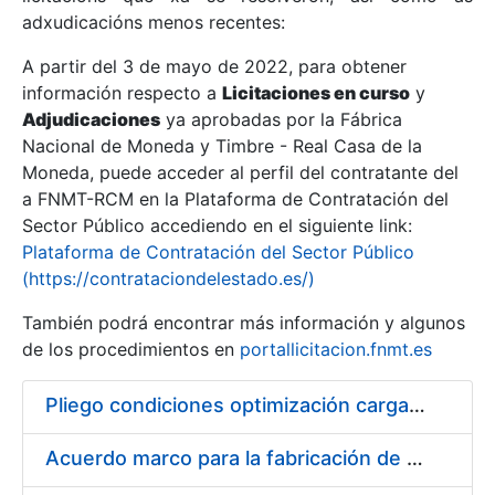
adxudicacións menos recentes:
Mostrar/Ocultar
A partir del 3 de mayo de 2022, para obtener
información respecto a
Licitaciones en curso
y
Mostrar/Ocultar
Adjudicaciones
ya aprobadas por la Fábrica
Mostrar/Ocultar
Nacional de Moneda y Timbre - Real Casa de la
Moneda, puede acceder al perfil del contratante del
a FNMT-RCM en la Plataforma de Contratación del
Sector Público accediendo en el siguiente link:
Plataforma de Contratación del Sector Público
(https://contrataciondelestado.es/)
También podrá encontrar más información y algunos
de los procedimientos en
portallicitacion.fnmt.es
Pliego condiciones optimización cargas compras firmado
Mostrar/Ocultar
Acuerdo marco para la fabricación de piezas