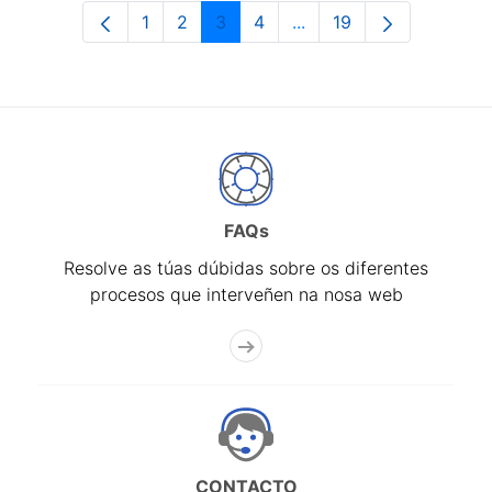
1
2
3
4
...
19
Páxina
Páxina
Páxina
Páxina
Páxinas intermedias Us
Páxina
FAQs
Resolve as túas dúbidas sobre os diferentes
procesos que interveñen na nosa web
CONTACTO