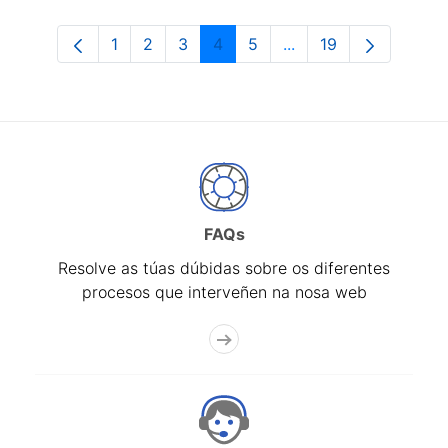
1
2
3
4
5
...
19
Páxina
Páxina
Páxina
Páxina
Páxina
Páxinas intermedias 
Páxina
FAQs
Resolve as túas dúbidas sobre os diferentes
procesos que interveñen na nosa web