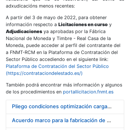
adxudicacións menos recentes:
Mostrar/Ocultar
A partir del 3 de mayo de 2022, para obtener
información respecto a
Licitaciones en curso
y
Mostrar/Ocultar
Adjudicaciones
ya aprobadas por la Fábrica
Mostrar/Ocultar
Nacional de Moneda y Timbre - Real Casa de la
Moneda, puede acceder al perfil del contratante del
a FNMT-RCM en la Plataforma de Contratación del
Sector Público accediendo en el siguiente link:
Plataforma de Contratación del Sector Público
(https://contrataciondelestado.es/)
También podrá encontrar más información y algunos
de los procedimientos en
portallicitacion.fnmt.es
Pliego condiciones optimización cargas compras firmado
Mostrar/Ocultar
Acuerdo marco para la fabricación de piezas