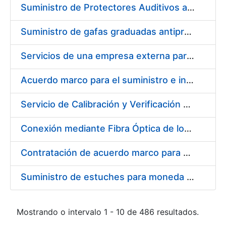
Suministro de Protectores Auditivos a medida para las personas trabajadoras de los Centros de Trabajo de Madrid y Burgos
Suministro de gafas graduadas antiproyecciones para los trabajadores de la FNMT-RCM en los centros de trabajo de Madrid y Burgos
Servicios de una empresa externa para el asesoramiento y resolución de los recursos de alzada que se presentan relacionados con procesos de selección para la FNMT-RCM
Acuerdo marco para el suministro e instalación de persianas, estores y otros complementos
Servicio de Calibración y Verificación Externa de los Equipos de Medición del Servicio de Prevención de la FNMT-RCM
Conexión mediante Fibra Óptica de los Centros de Proceso de Datos (CPDs) de las sedes de la FNMT-RCM de Burgos y Madrid
Contratación de acuerdo marco para el Suministro de Material de Electricidad para la Fábrica Nacional de Moneda y Timbre-Real Casa de la Moneda en su centro de trabajo de Burgos
Suministro de estuches para moneda de 30 €
Mostrando o intervalo 1 - 10 de 486 resultados.