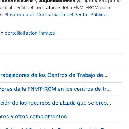
ciones en curso
y
Adjudicaciones
ya aprobadas por la
er al perfil del contratante del a FNMT-RCM en la
k:
Plataforma de Contratación del Sector Público
en
portallicitacion.fnmt.es
Suministro de Protectores Auditivos a medida para las personas trabajadoras de los Centros de Trabajo de Madrid y Burgos
Suministro de gafas graduadas antiproyecciones para los trabajadores de la FNMT-RCM en los centros de trabajo de Madrid y Burgos
Servicios de una empresa externa para el asesoramiento y resolución de los recursos de alzada que se presentan relacionados con procesos de selección para la FNMT-RCM
tores y otros complementos