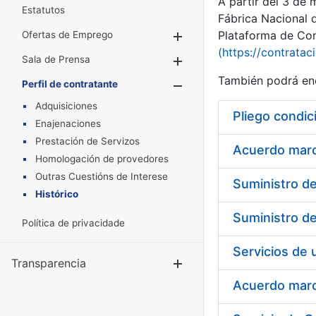
A partir del 3 de
Estatutos
Fábrica Nacional 
Plataforma de Cont
Ofertas de Emprego
Mostrar/Ocultar
(https://contratac
Sala de Prensa
Mostrar/Ocultar
También podrá enc
Perfil de contratante
Mostrar/Oculta
Adquisiciones
Pliego condic
Enajenaciones
Prestación de Servizos
Acuerdo marco
Homologación de provedores
Outras Cuestións de Interese
Histórico
Política de privacidade
Transparencia
Mostrar/Ocul
Acuerdo marco