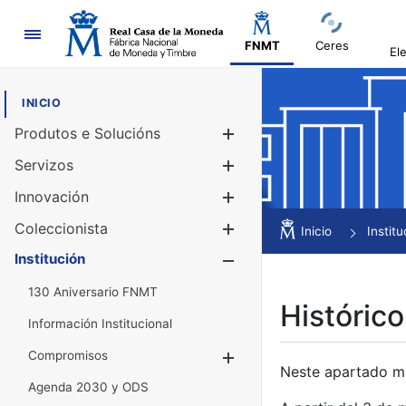
Navegación
FNMT
Ceres
El
INICIO
Produtos e Solucións
Mostrar/Ocul
Servizos
Mostrar/Ocul
Innovación
Mostrar/Ocul
Coleccionista
Mostrar/Ocul
Inicio
Institu
Institución
Mostrar/Ocul
130 Aniversario FNMT
Histórico
Información Institucional
Compromisos
Mostrar/Ocultar
Neste apartado mós
Agenda 2030 y ODS