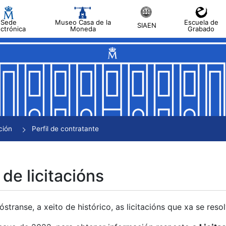
Sede
Museo Casa de la
Escuela de
SIAEN
ectrónica
Moneda
Grabado
tar
tar
tar
tar
ción
Perfil de contratante
tar
 de licitacións
transe, a xeito de histórico, as licitacións que xa se res