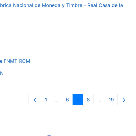
 Fábrica Nacional de Moneda y Timbre - Real Casa de la
e la FNMT-RCM
ON
1
...
6
7
8
...
19
Páxina
Páxinas intermedias Use pestaña p
Páxina
Páxina
Páxina
Páxinas interme
Páxina