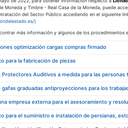
 mayo de 2022, para obtener información respecto a
Licita
de Moneda y Timbre - Real Casa de la Moneda, puede acced
ratación del Sector Público accediendo en el siguiente lin
iondelestado.es/)
ontrar más información y algunos de los procedimientos 
r
iones optimización cargas compras firmado
 para la fabricación de piezas
tar
 para el suministro e instalación de persianas, es