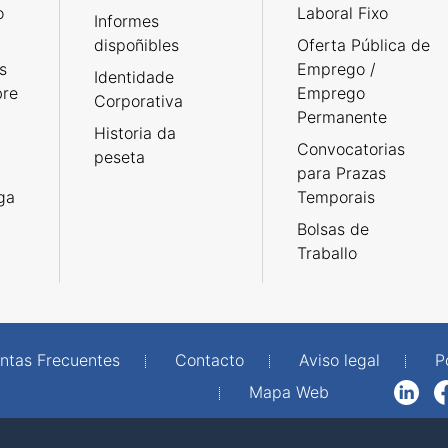
o
Laboral Fixo
Informes
dispoñibles
Oferta Pública de
s
Emprego /
Identidade
bre
Emprego
Corporativa
Permanente
Historia da
Convocatorias
peseta
para Prazas
rga
Temporais
Bolsas de
Traballo
ntas Frecuentes
Contacto
Aviso legal
P
Mapa Web
LinkedIn
Facebook
WhatsAp