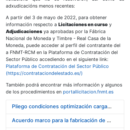
adxudicacións menos recentes:
Mostrar/Ocultar
A partir del 3 de mayo de 2022, para obtener
información respecto a
Licitaciones en curso
y
Mostrar/Ocultar
Adjudicaciones
ya aprobadas por la Fábrica
Mostrar/Ocultar
Nacional de Moneda y Timbre - Real Casa de la
Moneda, puede acceder al perfil del contratante del
a FNMT-RCM en la Plataforma de Contratación del
Sector Público accediendo en el siguiente link:
Plataforma de Contratación del Sector Público
(https://contrataciondelestado.es/)
También podrá encontrar más información y algunos
de los procedimientos en
portallicitacion.fnmt.es
Pliego condiciones optimización cargas compras firmado
Mostrar/Ocultar
Acuerdo marco para la fabricación de piezas