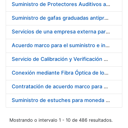
Suministro de Protectores Auditivos a medida para las personas trabajadoras de los Centros de Trabajo de Madrid y Burgos
Suministro de gafas graduadas antiproyecciones para los trabajadores de la FNMT-RCM en los centros de trabajo de Madrid y Burgos
Servicios de una empresa externa para el asesoramiento y resolución de los recursos de alzada que se presentan relacionados con procesos de selección para la FNMT-RCM
Acuerdo marco para el suministro e instalación de persianas, estores y otros complementos
Servicio de Calibración y Verificación Externa de los Equipos de Medición del Servicio de Prevención de la FNMT-RCM
Conexión mediante Fibra Óptica de los Centros de Proceso de Datos (CPDs) de las sedes de la FNMT-RCM de Burgos y Madrid
Contratación de acuerdo marco para el Suministro de Material de Electricidad para la Fábrica Nacional de Moneda y Timbre-Real Casa de la Moneda en su centro de trabajo de Burgos
Suministro de estuches para moneda de 30 €
Mostrando o intervalo 1 - 10 de 486 resultados.