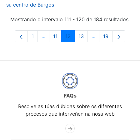
su centro de Burgos
Mostrando o intervalo 111 - 120 de 184 resultados.
1
...
11
12
13
...
19
Páxina
Páxinas intermedias Use pestaña para na
Páxina
Páxina
Páxina
Páxinas intermedia
Páxina
FAQs
Resolve as túas dúbidas sobre os diferentes
procesos que interveñen na nosa web