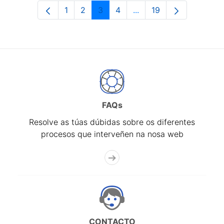
1
2
3
4
...
19
Páxina
Páxina
Páxina
Páxina
Páxinas intermedias Us
Páxina
FAQs
Resolve as túas dúbidas sobre os diferentes
procesos que interveñen na nosa web
CONTACTO