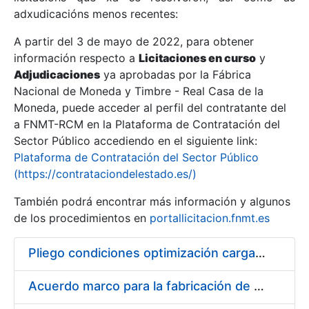
adxudicacións menos recentes:
Mostrar/Ocultar
A partir del 3 de mayo de 2022, para obtener
información respecto a
Licitaciones en curso
y
Mostrar/Ocultar
Adjudicaciones
ya aprobadas por la Fábrica
Mostrar/Ocultar
Nacional de Moneda y Timbre - Real Casa de la
Moneda, puede acceder al perfil del contratante del
a FNMT-RCM en la Plataforma de Contratación del
Sector Público accediendo en el siguiente link:
Plataforma de Contratación del Sector Público
(https://contrataciondelestado.es/)
También podrá encontrar más información y algunos
de los procedimientos en
portallicitacion.fnmt.es
Pliego condiciones optimización cargas compras firmado
Mostrar/Ocultar
Acuerdo marco para la fabricación de piezas