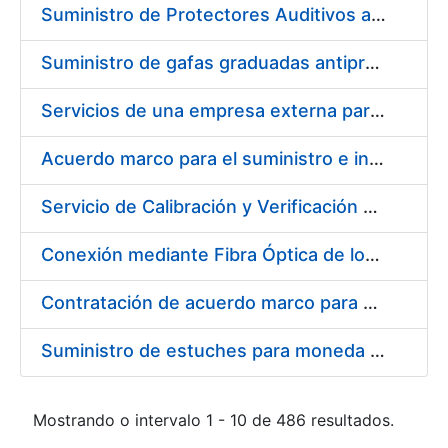
Suministro de Protectores Auditivos a medida para las personas trabajadoras de los Centros de Trabajo de Madrid y Burgos
Suministro de gafas graduadas antiproyecciones para los trabajadores de la FNMT-RCM en los centros de trabajo de Madrid y Burgos
Servicios de una empresa externa para el asesoramiento y resolución de los recursos de alzada que se presentan relacionados con procesos de selección para la FNMT-RCM
Acuerdo marco para el suministro e instalación de persianas, estores y otros complementos
Servicio de Calibración y Verificación Externa de los Equipos de Medición del Servicio de Prevención de la FNMT-RCM
Conexión mediante Fibra Óptica de los Centros de Proceso de Datos (CPDs) de las sedes de la FNMT-RCM de Burgos y Madrid
Contratación de acuerdo marco para el Suministro de Material de Electricidad para la Fábrica Nacional de Moneda y Timbre-Real Casa de la Moneda en su centro de trabajo de Burgos
Suministro de estuches para moneda de 30 €
Mostrando o intervalo 1 - 10 de 486 resultados.