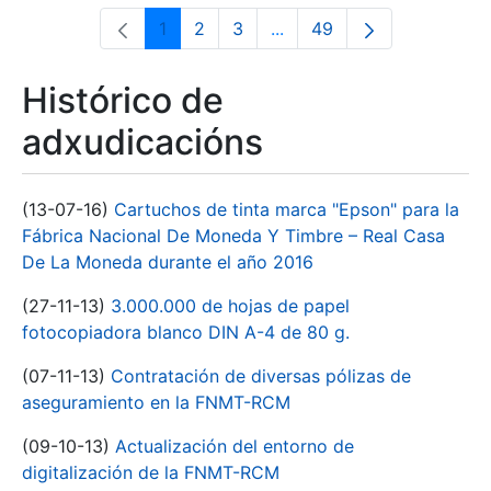
1
2
3
...
49
Páxina
Páxina
Páxina
Páxinas intermedias Use 
Páxina
Histórico de
adxudicacións
(13-07-16)
Cartuchos de tinta marca "Epson" para la
Fábrica Nacional De Moneda Y Timbre – Real Casa
De La Moneda durante el año 2016
(27-11-13)
3.000.000 de hojas de papel
fotocopiadora blanco DIN A-4 de 80 g.
(07-11-13)
Contratación de diversas pólizas de
aseguramiento en la FNMT-RCM
(09-10-13)
Actualización del entorno de
digitalización de la FNMT-RCM