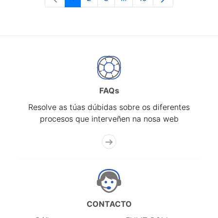
Páxina
Páxina
Páxina
Páxinas intermedias Use 
Páxina
FAQs
Resolve as túas dúbidas sobre os diferentes
procesos que interveñen na nosa web
CONTACTO