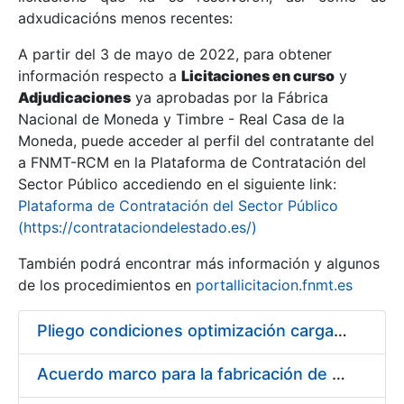
adxudicacións menos recentes:
Mostrar/Ocultar
A partir del 3 de mayo de 2022, para obtener
información respecto a
Licitaciones en curso
y
Mostrar/Ocultar
Adjudicaciones
ya aprobadas por la Fábrica
Mostrar/Ocultar
Nacional de Moneda y Timbre - Real Casa de la
Moneda, puede acceder al perfil del contratante del
a FNMT-RCM en la Plataforma de Contratación del
Sector Público accediendo en el siguiente link:
Plataforma de Contratación del Sector Público
(https://contrataciondelestado.es/)
También podrá encontrar más información y algunos
de los procedimientos en
portallicitacion.fnmt.es
Pliego condiciones optimización cargas compras firmado
Mostrar/Ocultar
Acuerdo marco para la fabricación de piezas