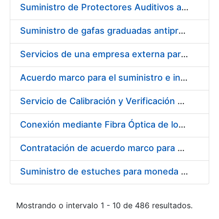
Suministro de Protectores Auditivos a medida para las personas trabajadoras de los Centros de Trabajo de Madrid y Burgos
Suministro de gafas graduadas antiproyecciones para los trabajadores de la FNMT-RCM en los centros de trabajo de Madrid y Burgos
Servicios de una empresa externa para el asesoramiento y resolución de los recursos de alzada que se presentan relacionados con procesos de selección para la FNMT-RCM
Acuerdo marco para el suministro e instalación de persianas, estores y otros complementos
Servicio de Calibración y Verificación Externa de los Equipos de Medición del Servicio de Prevención de la FNMT-RCM
Conexión mediante Fibra Óptica de los Centros de Proceso de Datos (CPDs) de las sedes de la FNMT-RCM de Burgos y Madrid
Contratación de acuerdo marco para el Suministro de Material de Electricidad para la Fábrica Nacional de Moneda y Timbre-Real Casa de la Moneda en su centro de trabajo de Burgos
Suministro de estuches para moneda de 30 €
Mostrando o intervalo 1 - 10 de 486 resultados.