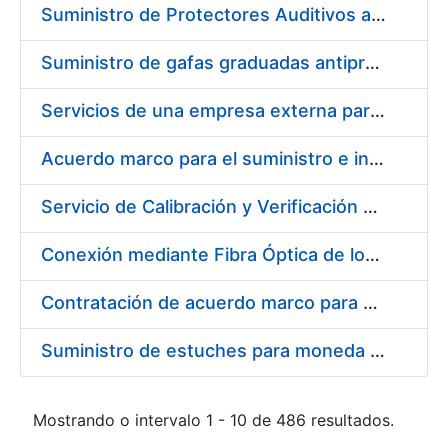
Suministro de Protectores Auditivos a medida para las personas trabajadoras de los Centros de Trabajo de Madrid y Burgos
Suministro de gafas graduadas antiproyecciones para los trabajadores de la FNMT-RCM en los centros de trabajo de Madrid y Burgos
Servicios de una empresa externa para el asesoramiento y resolución de los recursos de alzada que se presentan relacionados con procesos de selección para la FNMT-RCM
Acuerdo marco para el suministro e instalación de persianas, estores y otros complementos
Servicio de Calibración y Verificación Externa de los Equipos de Medición del Servicio de Prevención de la FNMT-RCM
Conexión mediante Fibra Óptica de los Centros de Proceso de Datos (CPDs) de las sedes de la FNMT-RCM de Burgos y Madrid
Contratación de acuerdo marco para el Suministro de Material de Electricidad para la Fábrica Nacional de Moneda y Timbre-Real Casa de la Moneda en su centro de trabajo de Burgos
Suministro de estuches para moneda de 30 €
Mostrando o intervalo 1 - 10 de 486 resultados.