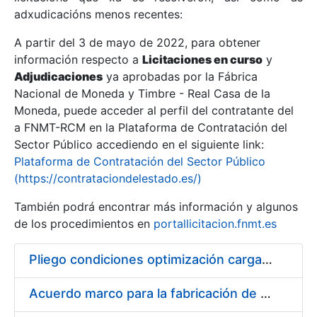
adxudicacións menos recentes:
Mostrar/Ocultar
A partir del 3 de mayo de 2022, para obtener
información respecto a
Licitaciones en curso
y
Mostrar/Ocultar
Adjudicaciones
ya aprobadas por la Fábrica
Mostrar/Ocultar
Nacional de Moneda y Timbre - Real Casa de la
Moneda, puede acceder al perfil del contratante del
a FNMT-RCM en la Plataforma de Contratación del
Sector Público accediendo en el siguiente link:
Plataforma de Contratación del Sector Público
(https://contrataciondelestado.es/)
También podrá encontrar más información y algunos
de los procedimientos en
portallicitacion.fnmt.es
Pliego condiciones optimización cargas compras firmado
Mostrar/Ocultar
Acuerdo marco para la fabricación de piezas