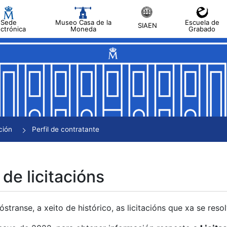
Sede
Museo Casa de la
Escuela de
SIAEN
ectrónica
Moneda
Grabado
tar
tar
tar
tar
ción
Perfil de contratante
tar
 de licitacións
transe, a xeito de histórico, as licitacións que xa se res