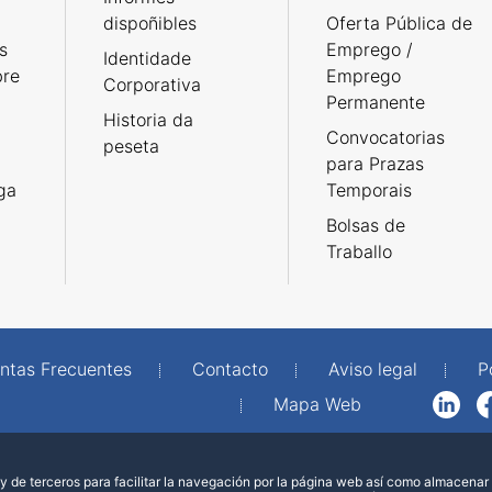
dispoñibles
Oferta Pública de
s
Emprego /
Identidade
bre
Emprego
Corporativa
Permanente
Historia da
Convocatorias
peseta
para Prazas
rga
Temporais
Bolsas de
Traballo
ntas Frecuentes
Contacto
Aviso legal
P
Mapa Web
LinkedIn
Facebook
WhatsAp
 de terceros para facilitar la navegación por la página web así como almacenar 