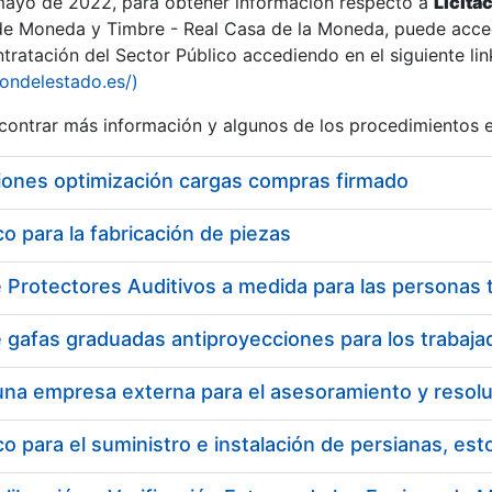
 mayo de 2022, para obtener información respecto a
Licita
de Moneda y Timbre - Real Casa de la Moneda, puede acced
ratación del Sector Público accediendo en el siguiente lin
iondelestado.es/)
ontrar más información y algunos de los procedimientos 
r
iones optimización cargas compras firmado
 para la fabricación de piezas
tar
 para el suministro e instalación de persianas, es