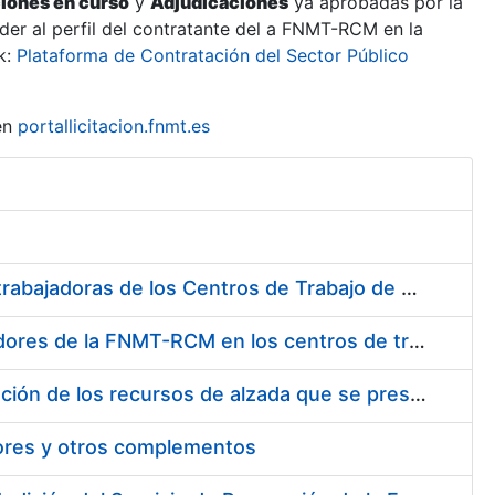
ciones en curso
y
Adjudicaciones
ya aprobadas por la
er al perfil del contratante del a FNMT-RCM en la
k:
Plataforma de Contratación del Sector Público
en
portallicitacion.fnmt.es
Suministro de Protectores Auditivos a medida para las personas trabajadoras de los Centros de Trabajo de Madrid y Burgos
Suministro de gafas graduadas antiproyecciones para los trabajadores de la FNMT-RCM en los centros de trabajo de Madrid y Burgos
Servicios de una empresa externa para el asesoramiento y resolución de los recursos de alzada que se presentan relacionados con procesos de selección para la FNMT-RCM
tores y otros complementos