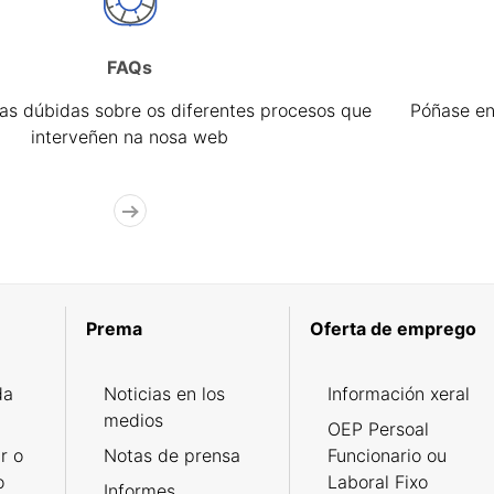
FAQs
úas dúbidas sobre os diferentes procesos que
Póñase en
interveñen na nosa web
Prema
Oferta de emprego
da
Noticias en los
Información xeral
medios
OEP Persoal
r o
Notas de prensa
Funcionario ou
o
Laboral Fixo
Informes