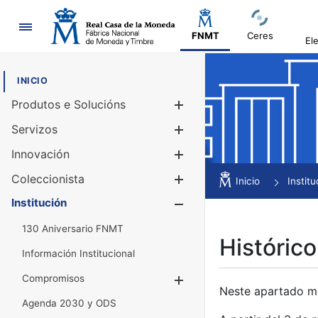
Navegación
FNMT
Ceres
El
INICIO
Produtos e Solucións
Mostrar/Ocul
Servizos
Mostrar/Ocul
Innovación
Mostrar/Ocul
Coleccionista
Mostrar/Ocul
Inicio
Institu
Institución
Mostrar/Ocul
130 Aniversario FNMT
Histórico
Información Institucional
Compromisos
Mostrar/Ocultar
Neste apartado mós
Agenda 2030 y ODS