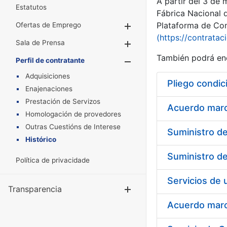
A partir del 3 de
Estatutos
Fábrica Nacional 
Plataforma de Cont
Ofertas de Emprego
Mostrar/Ocultar
(https://contratac
Sala de Prensa
Mostrar/Ocultar
También podrá enc
Perfil de contratante
Mostrar/Oculta
Adquisiciones
Pliego condic
Enajenaciones
Prestación de Servizos
Acuerdo marco
Homologación de provedores
Outras Cuestións de Interese
Histórico
Política de privacidade
Transparencia
Mostrar/Ocul
Acuerdo marco